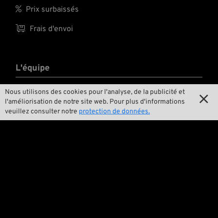

Prix surbaissés

Frais d'envoi
L'équipe

Contact
Nous utilisons des cookies pour l'analyse, de la publicité et

l'améliorisation de notre site web. Pour plus d'informations

Environnement et durabilité
veuillez consulter notre
protection de données.

Notre histoire

Wrecking Crew
Pan-O-Rama

Product Specials