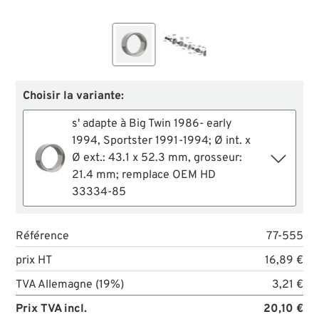
Choisir la variante:
s' adapte à Big Twin 1986- early
1994, Sportster 1991-1994; Ø int. x
Ø ext.: 43.1 x 52.3 mm, grosseur:
21.4 mm; remplace OEM HD
33334-85
Référence
77-555
prix HT
16,89 €
TVA Allemagne (19%)
3,21 €
Prix TVA incl.
20,10 €