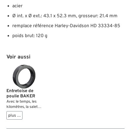
acier
Ø int. x Ø ext.: 43.1 x 52.3 mm, grosseur: 21.4 mm
remplace référence Harley-Davidson HD 33334-85
poids brut: 120 g
Voir aussi
Entretoise de
poulie BAKER
Avec le temps, les
kilomètres, la saleté
et la corrosion, la
plus …
cale stock 33344-
94 devient trop
souple et s’écrase