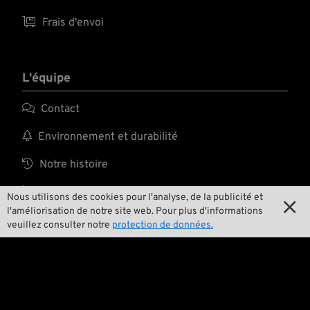

Frais d'envoi
L'équipe

Contact

Environnement et durabilité

Notre histoire

Wrecking Crew
Nous utilisons des cookies pour l'analyse, de la publicité et

l'améliorisation de notre site web. Pour plus d'informations
veuillez consulter notre
protection de données.
Pan-O-Rama

Product Specials

Bike Features