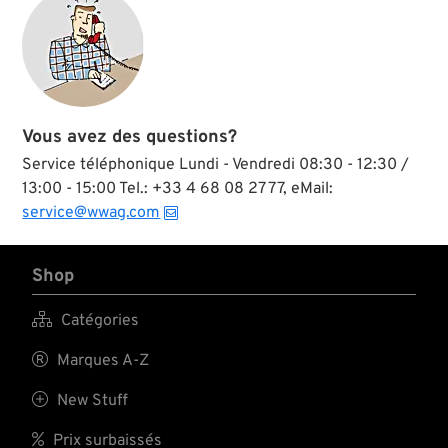
Vous avez des questions?
Service téléphonique Lundi - Vendredi 08:30 - 12:30 /
13:00 - 15:00 Tel.: +33 4 68 08 27 77, eMail:
service@wwag.com
Shop

Catégories

Marques A-Z

New Stuff

Prix surbaissés