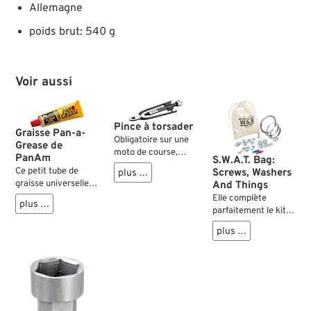
Allemagne
poids brut: 540 g
Voir aussi
Pince à torsader
Graisse Pan-a-
Obligatoire sur une
Grease de
moto de course,
PanAm
S.W.A.T. Bag:
mais aussi une
Ce petit tube de
Screws, Washers
plus …
bonne idée sur des
graisse universelle
And Things
street bikes :
ne devrait manquer
Elle complète
sécuriser par du fil
plus …
dans aucune trousse
parfaitement le kit
d’inox les vis, les
à outils. Elle permet
d’outils dans la
plugs de vidange, les
plus …
de refaire
trousse ou dans la
écrous d’axes etc.
fonctionner des
poche : la sacoche
Particulièrement là
articulations et
d’intervention de
où on vérifie
roulements qui
crise. Remplie d’un
rarement et où on
grincent ou des
assortiment de
n’accède pas
boulons
petites choses qui
facilement. Et pour
récalcitrants. Avec
vous aident lorsque