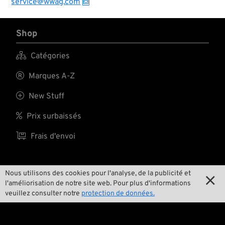
service@wwag.com
Shop

Catégories

Marques A-Z

New Stuff

Prix surbaissés

Frais d'envoi
Nous utilisons des cookies pour l'analyse, de la publicité et
L'équipe

l'améliorisation de notre site web. Pour plus d'informations
veuillez consulter notre
protection de données.

Contact

Environnement et durabilité