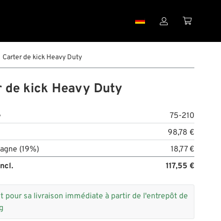


Carter de kick Heavy Duty
r de kick Heavy Duty
e
75-210
98,78 €
agne (19%)
18,77 €
ncl.
117,55 €
t pour sa livraison immédiate à partir de l'entrepôt de
g