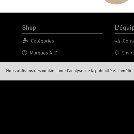
Shop
L'équi

Catégories

Cont

Marques A-Z

Enviro

New Stuff

Notre
Nous utilisons des cookies pour l'analyse, de la publicité et l'amélio

Prix surbaissés

Wreck

Frais d'envoi