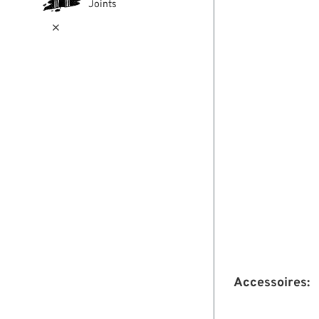
Joints

Accessoires: