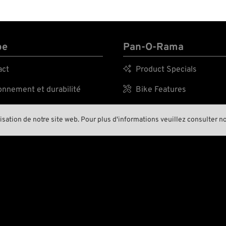
pe
Pan-O-Rama
act

Product Specials
nnement et durabilité

Bike Features
 histoire

Événements
risation de notre site web. Pour plus d'informations veuillez consulter n
ing Crew

Conseils techniques
A BIKER’S WORK
IS NEVER DON