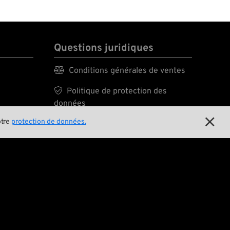
Questions juridiques

Conditions générales de ventes

Politique de protection des
données

otre
protection de données.

Mentions légales
E