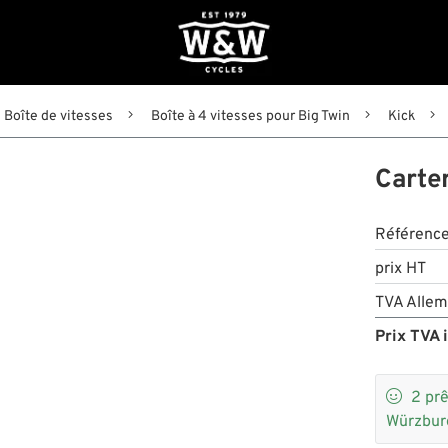
Boîte de vitesses
Boîte à 4 vitesses pour Big Twin
Kick
Carte
Référenc
prix HT
TVA Allem
Prix TVA i

2
prê
Würzbur