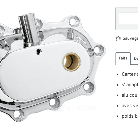
Sauvegar
Faits
De
Carter 
s' adap
alu cou
avec vi
poids b