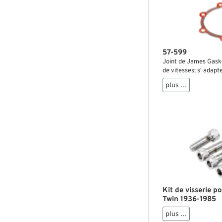
57-599
Joint de James Gaske
de vitesses; s' adapt
1986; papier / sili
plus …
36; poids brut: 12 g
Kit de visserie po
Twin 1936-1985
plus …