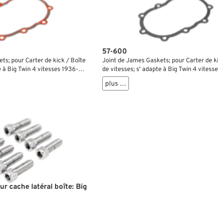
57-600
ts; pour Carter de kick / Boîte
Joint de James Gaskets; pour Carter de ki
e à Big Twin 4 vitesses 1936-
de vitesses; s' adapte à Big Twin 4 vitess
cone; remplace OEM HD 33295-
1986; papier; remplace OEM HD 33295-36
plus …
brut: 10 g
ur cache latéral boîte: Big