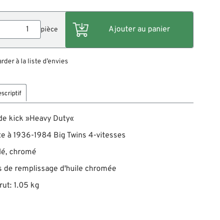
pièce
der à la liste d’envies
scriptif
de kick »Heavy Duty«
te à 1936-1984 Big Twins 4-vitesses
lé, chromé
s de remplissage d'huile chromée
rut: 1.05 kg