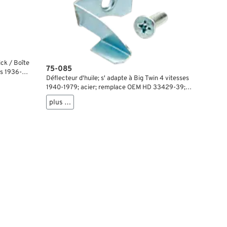
ck / Boîte
75-085
es 1936-
Déflecteur d'huile; s' adapte à Big Twin 4 vitesses
; poids
1940-1979; acier; remplace OEM HD 33429-39;
poids brut: 10 g
plus …