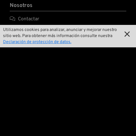
Nosotros

Contactar
Utilizamos cookies para analizar, anunciar y mejorar nuestro

Medio ambiente y sostenibilidad

sitio web. Para obtener más información consulte nuestra
Declaración de protección de datos.

Nuestra historia

Wrecking Crew
Pan-O-Rama

Presentaciones especiales de productos

Galería de motos

Eventos

Consejos técnicos