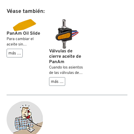
Véase también:
PanAm Oil Slide
Para cambiar el
aceite sin
estropicios. Con esta
Válvulas de
más …
lámina de aluminio
cierre aceite de
cauchutado puede
PanAm
fabricar su propio
Cuando los asientos
embudo o canal y
de las válvulas de
dirigir el aceite
retención de los
más …
usado desde ese
modelos anteriores
orificio de drenaje
a los Twin Cam
del depósito de
tienen fugas, el
aceite o la placa del
aceite pasa al
filtro de aceite que
cárter. Al volver a
tan difícil están de
arrancar la moto,
acceder, hasta un
puede provocar un
recipiente
auténtico desastre:
adecuado. Por
Todo el aceite pasa
supuesto que
por la aeración del