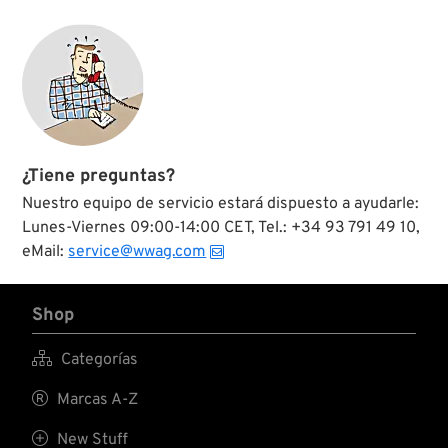
¿Tiene preguntas?
Nuestro equipo de servicio estará dispuesto a ayudarle:
Lunes-Viernes 09:00-14:00 CET, Tel.: +34 93 791 49 10,
eMail:
service@wwag.com
Shop

Categorías

Marcas A-Z

New Stuff