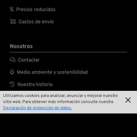

Precios reducidos

Gastos de envío
Nosotros

Contactar

Medio ambiente y sostenibilidad

Nuestra historia
Utilizamos cookies para analizar, anunciar y mejorar nuestro

Wrecking Crew

sitio web. Para obtener más información consulte nuestra
Declaración de protección de datos.
Pan-O-Rama

Presentaciones especiales de productos