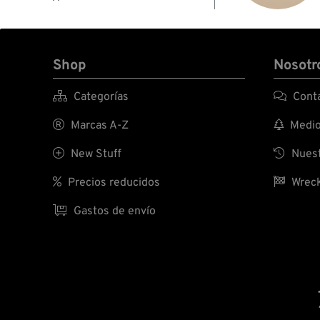
Shop
Nosotr

Categorías

Conta

Marcas A-Z

Medio 

New Stuff

Nuest

Precios reducidos

Wreck

Gastos de envío