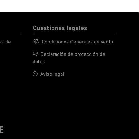
Cuestiones legales
es de

Condiciones Generales de Venta

Declaración de protección de
datos

Aviso legal
E