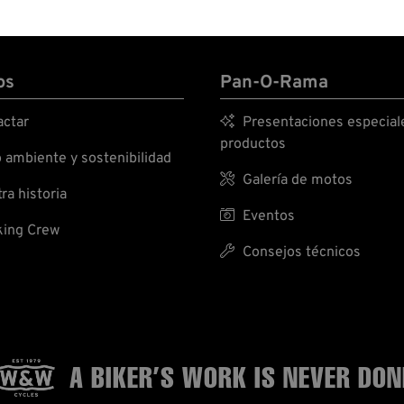
os
Pan-O-Rama
ctar

Presentaciones especial
productos
ambiente y sostenibilidad

Galería de motos
ra historia

Eventos
ing Crew

Consejos técnicos
A BIKER’S WORK
IS NEVER DON