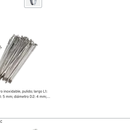
 inoxidable, pulido; largo L1:
: 5 mm; diámetro D2: 4 mm;
a: M4.5; para buje ancho; para
 80 piezas; con tuercas Ø 7.2
 kg
: