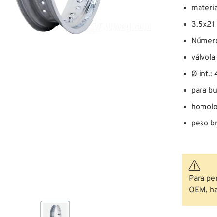
materia
3.5x21 
Número
válvola
Ø int.
para bu
homolo
peso br
Para pe
OEM, hac