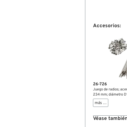
Accesorios:
26-726
Juego de radios; acero
234 mm; diámetro D1
ángulo α: 104 °; rosc
más …
llantas Morad 21"; de
mm; peso bruto: 1.27
Véase también