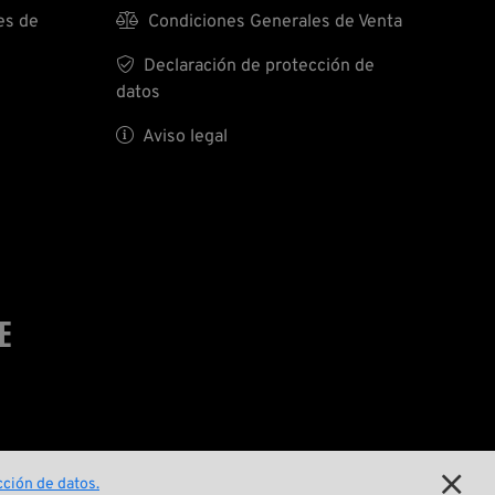
es de

Condiciones Generales de Venta

Declaración de protección de
datos

Aviso legal
E

ción de datos.