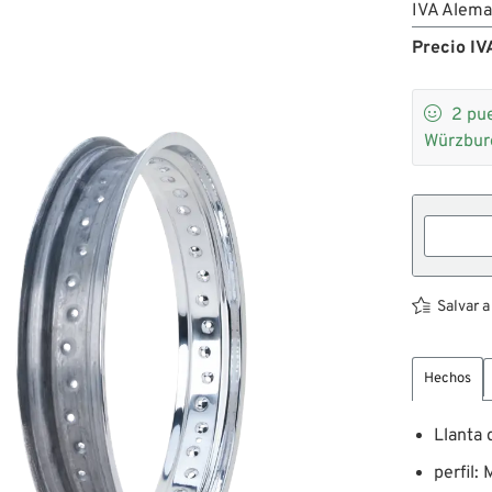
IVA Alema
Precio IVA

2
pue
Würzbur
Salvar a
Hechos
Llanta
perfil: