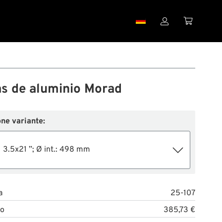


as de aluminio Morad
ne variante:
3.5x21 ”; Ø int.: 498 mm
a
25-107
to
385,73 €