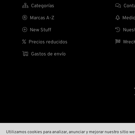

Categorías

Conta

Marcas A-Z

Medio 

New Stuff

Nuest

Precios reducidos

Wreck

Gastos de envío
Utilizamos cookies para analizar, anunciar y mejorar nuestro sitio 