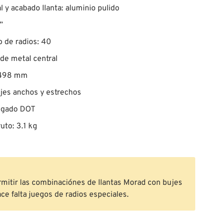
l y acabado llanta: aluminio pulido
”
 de radios: 40
 de metal central
: 498 mm
jes anchos y estrechos
gado DOT
uto: 3.1 kg
rmitir las combinaciónes de llantas Morad con bujes
e falta juegos de radios especiales.