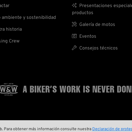
ctar

Presentaciones especial
productos
ambiente y sostenibilidad

Galería de motos
ra historia

Eventos
ing Crew

Consejos técnicos
A BIKER’S WORK
IS NEVER DON



web. Para obtener más información consulte nuestra
Declaración de protec