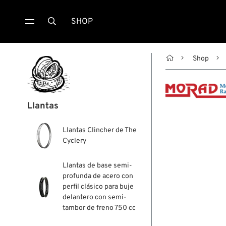
SHOP


Shop
Llantas
Llantas Clincher de The
Cyclery
Llantas de base semi-
profunda de acero con
perfil clásico para buje
delantero con semi-
tambor de freno 750 cc