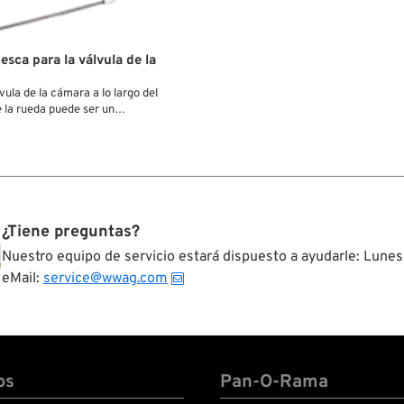
sca para la válvula de la
lvula de la cámara a lo largo del
de la rueda puede ser un
o de cabeza. Esta herramienta
ias a su cable de 21 cm y a su
acoplar la tapita roscada a la
tirar directamente de la base a
todo sin pillarse los dedos ni
xtractor de válvulas dentro del
¿Tiene preguntas?
Nuestro equipo de servicio estará dispuesto a ayudarle: Lunes
eMail:
service@wwag.com
os
Pan-O-Rama