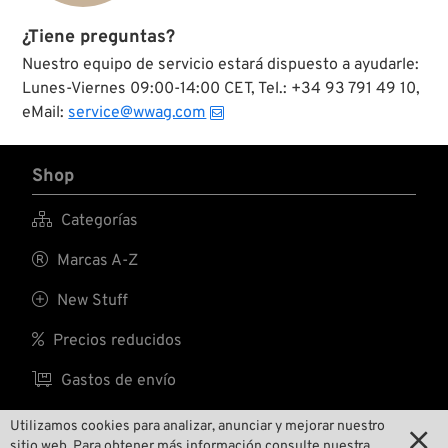
¿Tiene preguntas?
Nuestro equipo de servicio estará dispuesto a ayudarle:
Lunes-Viernes 09:00-14:00 CET, Tel.: +34 93 791 49 10,
eMail:
service@wwag.com
Shop

Categorías

Marcas A-Z

New Stuff

Precios reducidos

Gastos de envío
Utilizamos cookies para analizar, anunciar y mejorar nuestro

sitio web. Para obtener más información consulte nuestra