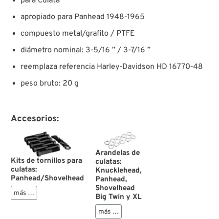
para Culata
apropiado para Panhead 1948-1965
compuesto metal/grafito / PTFE
diámetro nominal: 3-5/16 ” / 3-7/16 ”
reemplaza referencia Harley-Davidson HD 16770-48
peso bruto: 20 g
Accesorios:
Arandelas de
Kits de tornillos para
culatas:
culatas:
Knucklehead,
Panhead/Shovelhead
Panhead,
Shovelhead
más …
Big Twin y XL
más …