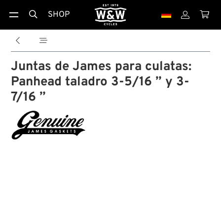
SHOP





Juntas de James para culatas:
Panhead taladro 3-5/16 ” y 3-
7/16 ”