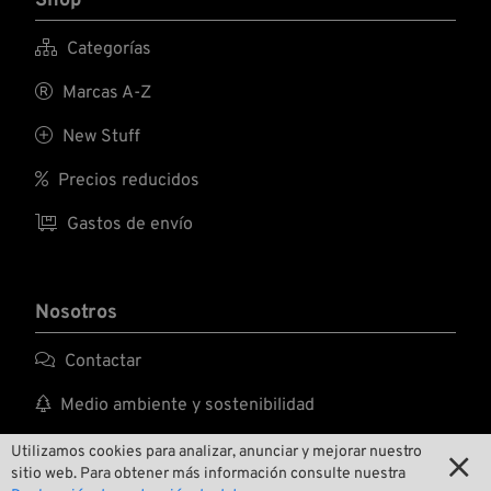
Shop

Categorías

Marcas A-Z

New Stuff

Precios reducidos

Gastos de envío
Nosotros

Contactar

Medio ambiente y sostenibilidad

Nuestra historia
Utilizamos cookies para analizar, anunciar y mejorar nuestro

sitio web. Para obtener más información consulte nuestra