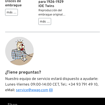
Discos de
para 1926-1929
embrague
IOE Twins
Reproducción del
más …
embrague original
de pie de Harley
más …
para los IOE twins de
1926-1929. El kit
completo contiene
báscula de
embrague, soporte
para barra lateral,
disco de fricción y
resorte
¿Tiene preguntas?
Nuestro equipo de servicio estará dispuesto a ayudarle:
Lunes-Viernes 09:00-14:00 CET, Tel.: +34 93 791 49 10,
eMail:
service@wwag.com