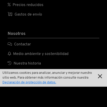

Precios reducidos

Gastos de envío
Nosotros

Contactar

Medio ambiente y sostenibilidad

Nuestra historia

Wrecking Crew
Utilizamos cookies para analizar, anunciar y mejorar nuestro

sitio web. Para obtener más información consulte nuestra
Declaración de protección de datos.
Pan-O-Rama

Presentaciones especiales de productos