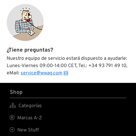
¿Tiene preguntas?
Nuestro equipo de servicio estará dispuesto a ayudarle:
Lunes-Viernes 09:00-14:00 CET, Tel.: +34 93 791 49 10,
eMail:
service@wwag.com
Shop

Categorías

Marcas A-Z

New Stuff