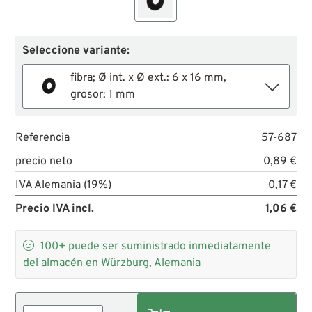
Seleccione variante:
fibra; Ø int. x Ø ext.: 6 x 16 mm,
grosor: 1 mm
Referencia
57-687
precio neto
0,89 €
IVA Alemania (19%)
0,17 €
Precio IVA incl.
1,06 €

100+
puede ser suministrado inmediatamente
del almacén en Würzburg, Alemania