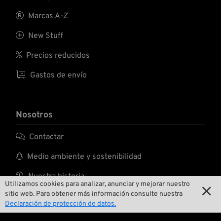

Marcas A-Z

New Stuff

Precios reducidos

Gastos de envío
Nosotros

Contactar

Medio ambiente y sostenibilidad

Nuestra historia
Utilizamos cookies para analizar, anunciar y mejorar nuestro

sitio web. Para obtener más información consulte nuestra

Wrecking Crew
Declaración de protección de datos.