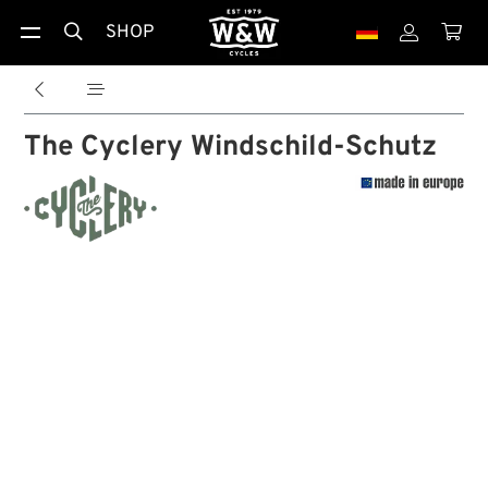
SHOP





The Cyclery Windschild-Schutz