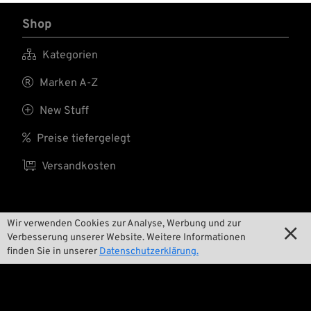
Shop

Kategorien

Marken A-Z

New Stuff

Preise tiefergelegt

Versandkosten
Wir
Wir verwenden Cookies zur Analyse, Werbung und zur

Verbesserung unserer Website. Weitere Informationen
finden Sie in unserer
Datenschutzerklärung.

Kontakt

Umwelt und Nachhaltigkeit

Unsere Geschichte