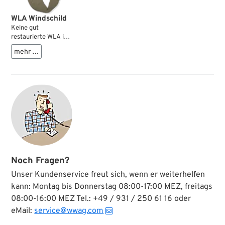
WLA Windschild
Keine gut
restaurierte WLA ist
komplett ohne diese
mehr …
ausgezeichnete
Reproduktion des
originalen Militär-
Windschilds. Wie die
Vorlage im oberen
Bereich aus
Plexiglas und unten
aus oliv-grünem
Verdeckstoff
gefertigt. Ist in
wenigen Minuten
befestigt und klar
Noch Fragen?
zum Manöver. Mit
Klemmen-Satz für
Unser Kundenservice freut sich, wenn er weiterhelfen
die Befestigung am
kann: Montag bis Donnerstag 08:00-17:00 MEZ, freitags
Springergabel-
08:00-16:00 MEZ Tel.: +49 / 931 / 250 61 16 oder
Lenker.
eMail:
service@wwag.com