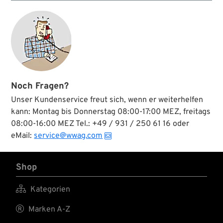
Hebel stehen relativ
weit vom Lenker ab,
für kleinere Hände
nicht unbedingt gut zu
greifen. Aber so waren
viele Hebeleien
damals....
Noch Fragen?
Unser Kundenservice freut sich, wenn er weiterhelfen
kann: Montag bis Donnerstag 08:00-17:00 MEZ, freitags
08:00-16:00 MEZ Tel.: +49 / 931 / 250 61 16 oder
eMail:
service@wwag.com
Shop

Kategorien

Marken A-Z