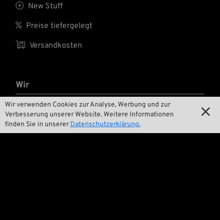

New Stuff

Preise tiefergelegt

Versandkosten
Wir
Wir verwenden Cookies zur Analyse, Werbung und zur

Kontakt

Verbesserung unserer Website. Weitere Informationen
finden Sie in unserer
Datenschutzerklärung.

Umwelt und Nachhaltigkeit

Unsere Geschichte

Wrecking Crew
Pan-O-Rama