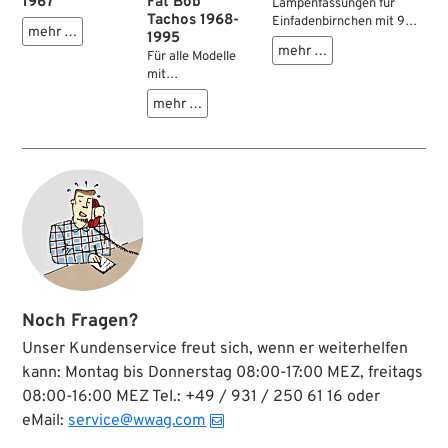
1967
Fat Bob
Lampenfassungen für
Tachos 1968-
Einfadenbirnchen mit 9
mehr …
1995
mm Sockel. Passt in Fat
mehr …
Für alle Modelle
Bob-Tachos, einige
mit
Drehzahlmesser und vor
mechanischem
allem an die Grundplatten
mehr …
Fat-Bob-Tacho
der Dash Boards. Bitte
und Guss-
Durchmesser prüfen für
Tachocover.
eine mögliche Verwendung
an Ihrem Knucklehead,
Panhead, Shovelhead oder
Ironhead.
Noch Fragen?
Unser Kundenservice freut sich, wenn er weiterhelfen
kann: Montag bis Donnerstag 08:00-17:00 MEZ, freitags
08:00-16:00 MEZ Tel.: +49 / 931 / 250 61 16 oder
eMail:
service@wwag.com