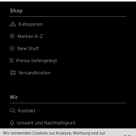
Shop

Kategorien

Marken A-Z

New Stuff

Preise tiefergelegt

Versandkosten
Wir

Kontakt

Umwelt und Nachhaltigkeit
Wir verwenden Cookies zur Analyse, Werbung und zur

Unsere Geschichte