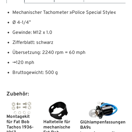
Mechanischer Tachometer »Police Special Style«
Ø 4-1/4”
Gewinde: M12 x 1.0
Zifferblatt: schwarz
Übersetzung: 2240 rpm = 60 mph
→120 mph
Bruttogewicht: 500 g
Zubehör:
Montagekit
für Fat Bob
Halteteile für
Glühlampenfassungen
Tachos 1936-
mechanische
BA9s