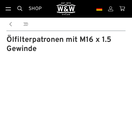
SHOP





Ölfilterpatronen mit M16 x 1.5
Gewinde