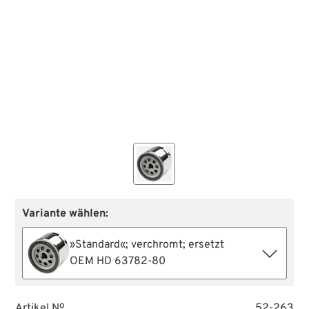
Variante wählen:
»Standard«; verchromt; ersetzt
OEM HD 63782-80
Artikel №
52-263