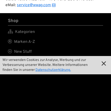
verhindert Gurgeln
eMail:
service@wwag.com
beim Einlaufen des
Öls. Mit den gut
abdichtenden
Verschlussstopfen
Shop
bleibt Altöl sicher
verwahrt und der

Kategorien
praktische Tragegriff
erleichtert den

Marken A-Z
Transport zur
Sammelstelle.

New Stuff
Wir verwenden Cookies zur Analyse, Werbung und zur

Preise tiefergelegt

Verbesserung unserer Website. Weitere Informationen
finden Sie in unserer
Datenschutzerklärung.

Versandkosten
Wir

Kontakt