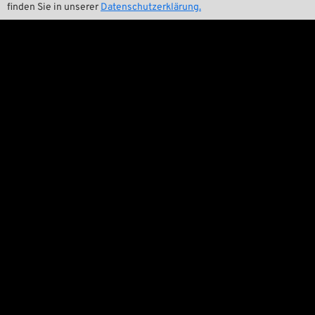

Wrecking Crew
finden Sie in unserer
Datenschutzerklärung.
Pan-O-Rama

Product Specials

Bike Features

Events

Tech Tipps
Rechtliches

Allgemeine Geschäftsbedingungen

Datenschutzerklärung