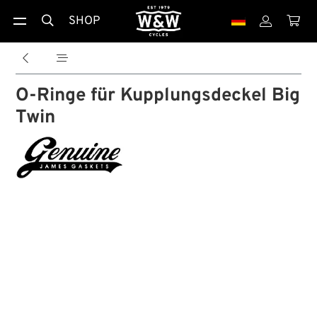
SHOP





O-Ringe für Kupplungsdeckel Big
Twin