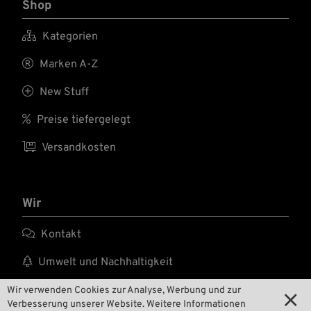
Shop

Kategorien

Marken A-Z

New Stuff

Preise tiefergelegt

Versandkosten
Wir

Kontakt

Umwelt und Nachhaltigkeit

Unsere Geschichte
Wir verwenden Cookies zur Analyse, Werbung und zur

Verbesserung unserer Website. Weitere Informationen