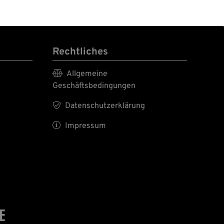
Rechtliches

Allgemeine
Geschäftsbedingungen

Datenschutzerklärung

Impressum
E