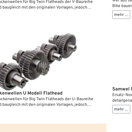
Wer aus se
ckenwellen für Big Twin Flatheads der V-Baureihe
Bike bauen
 baugleich mit den originalen Vorlagen, jedoch
Dinger, d
enprofile computergestützt optimiert.
mehr …
Modelle vo
wurden. Da
"einfach s
Toleranzen
Zylinderkö
Zwischenra
Samwel N
enwellen U Modell Flathead
Ersatz-Noc
ckenwellen für Big Twin Flatheads der U-Baureihe
detailgena
 baugleich mit den originalen Vorlagen, jedoch
mehr …
enprofile computergestützt optimiert.