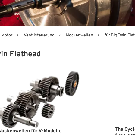
Motor
Ventilsteuerung
Nockenwellen
für Big Twin Fla
win Flathead
The Cycl
Nockenwellen für V-Modelle