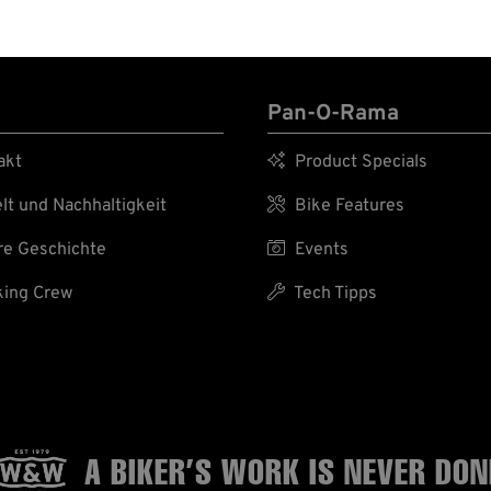
Pan-O-Rama
akt

Product Specials
t und Nachhaltigkeit

Bike Features
e Geschichte

Events
ing Crew

Tech Tipps
A BIKER’S WORK
IS NEVER DON