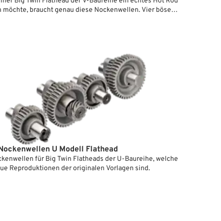
iner Big Twin Flathead der V-Baureihe ein echtes Hot Rod
 möchte, braucht genau diese Nockenwellen. Vier böse
eren Nockenprofile weitgehend denen der legendären KHK
n 1956 entsprechen, jedoch computergestützt optimiert
s sind dann natürlich keine Nockenwellen mehr, die man
o" einbauen kann. Ein erfahrener Mechaniker muss hier alle
 checken, als da wären: Stößel, Kurbelgehäuse, Ventile und
pfe. Der Satz besteht aus 4 Nockenwellen, Lima-
d und Ritzel auf dem Pinion Shaft.
ockenwellen U Modell Flathead
kenwellen für Big Twin Flatheads der U-Baureihe, welche
ue Reproduktionen der originalen Vorlagen sind.