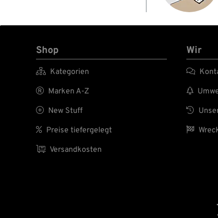
Shop
Wir

Kategorien

Kont

Marken A-Z

Umwel

New Stuff

Unser

Preise tiefergelegt

Wreck

Versandkosten