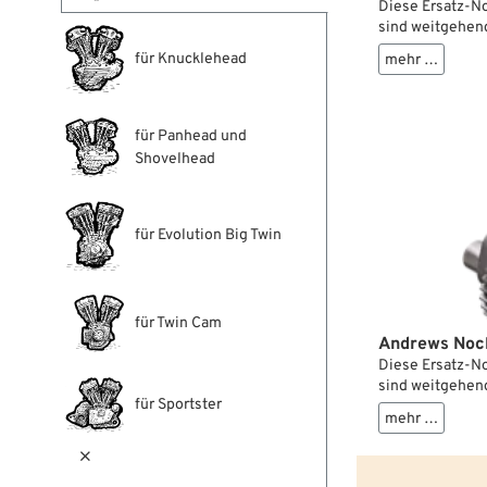
Diese Ersatz-No
sind weitgehend
wurden die Nock
für Knucklehead
mehr …
für Panhead und
Shovelhead
für Evolution Big Twin
für Twin Cam
Andrews Nock
Diese Ersatz-No
sind weitgehend
für Sportster
wurden die Nock
mehr …
