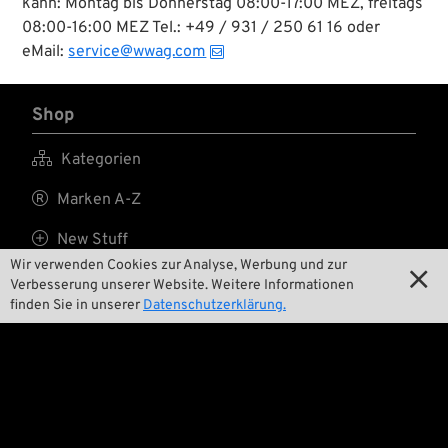
kann: Montag bis Donnerstag 08:00-17:00 MEZ, freitags
oder beschädigte
08:00-16:00 MEZ Tel.: +49 / 931 / 250 61 16 oder
Ventile. Im Griff
befindet sich ein
eMail:
service@wwag.com
Ventilausdreher.
Shop

Kategorien

Marken A-Z

New Stuff
Wir verwenden Cookies zur Analyse, Werbung und zur


Preise tiefergelegt
Verbesserung unserer Website. Weitere Informationen
finden Sie in unserer
Datenschutzerklärung.

Versandkosten
Wir

Kontakt