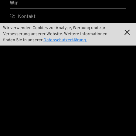
Wir

Kontakt
Wir verwenden Cookies zur Analyse, Werbung und zur

Umwelt und Nachhaltigkeit

Verbesserung unserer Website. Weitere Informationen
finden Sie in unserer
Datenschutzerklärung.

Unsere Geschichte

Wrecking Crew
Pan-O-Rama

Product Specials

Bike Features

Events

Tech Tipps