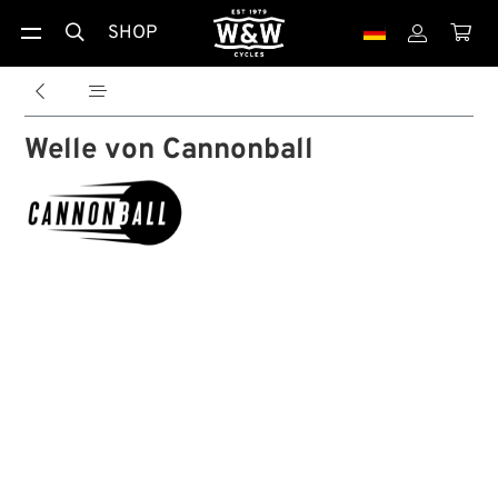
SHOP





Welle von Cannonball