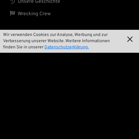

Unsere Geschichte

Wrecking Crew
Wir verwenden Cookies zur Analyse, Werbung und zur

Pan-O-Rama
Verbesserung unserer Website. Weitere Informationen
finden Sie in unserer
Datenschutzerklärung.

Product Specials

Bike Features

Events

Tech Tipps
Rechtliches

Allgemeine Geschäftsbedingungen