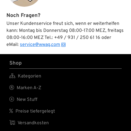
Noch Fragen?
Unser Kundenservice freut sich, wenn er weiterhelfen
kann: Montag bis Donnerstag 08:00-17:00 MEZ, freitags
08:00-16:00 MEZ Tel.: +49 / 931 / 250 61 16 oder
eMail:
service@wwag.com
Shop

Kategorien

Marken A-Z

New Stuff

Preise tiefergelegt

Versandkosten