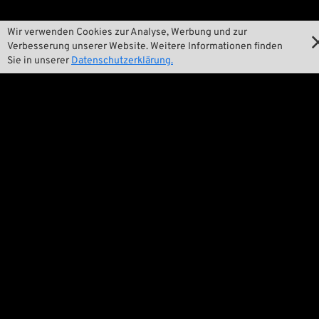
Wir verwenden Cookies zur Analyse, Werbung und zur
Wir
Verbesserung unserer Website. Weitere Informationen finden
Sie in unserer
Datenschutzerklärung.

Kontakt

Umwelt und Nachhaltigkeit

Unsere Geschichte

Wrecking Crew
Pan-O-Rama

Product Specials

Bike Features

Events