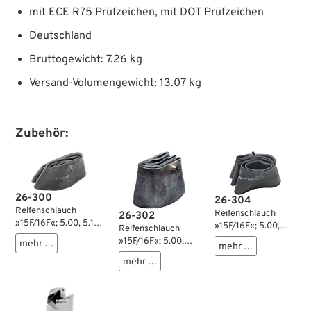
mit ECE R75 Prüfzeichen, mit DOT Prüfzeichen
Deutschland
Bruttogewicht: 7.26 kg
Versand-Volumengewicht: 13.07 kg
Zubehör:
26-300
26-304
Reifenschlauch
Reifenschlauch
26-302
»15F/16F«; 5.00, 5.10,
»15F/16F«; 5.00,
Reifenschlauch
130/90, 140/80,
5.10, 130/90,
»15F/16F«; 5.00,
mehr …
mehr …
140/90, 150/80,
140/80, 140/90,
5.10, 130/90,
150/90, 160/70,
mehr …
150/80, 150/90,
140/80, 140/90,
160/80, MT90, MU85
160/70, 160/80,
150/80, 150/90,
auf 15 oder 16” Felge;
MT90, MU85 auf 15
160/70, 160/80,
Gummi; 18 mm Ø
oder 16” Felge;
MT90, MU85 auf 15