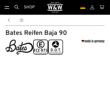
SHOP





Bates Reifen Baja 90