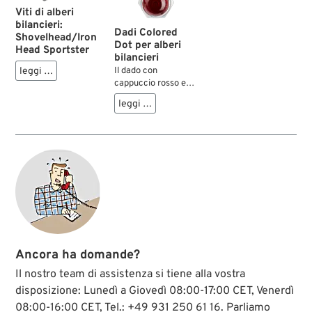
1979-early 1981 e XL
Viti di alberi
1979-1983,
bilancieri:
Raccordo base
Dadi Colored
Shovelhead/Iron
cilindro FLT late
Dot per alberi
Head Sportster
1981, deflettore olio
bilancieri
starter 1965-1985
leggi …
Il dado con
(BT 4 marce),
cappuccio rosso era
condotto olio al
monatata per la
raccordo radiatore
leggi …
"factory".
olio VRSC 2004→,
albero leva
avviamento BT
1936-1985; gomma;
Ø int. x Ø est.: 19 x
24 mm, spessore:
2.5 mm; rimpiazza
OEM HD 11101; peso
lordo: 1 g
Ancora ha domande?
Il nostro team di assistenza si tiene alla vostra
disposizione: Lunedì a Giovedì 08:00-17:00 CET, Venerdì
08:00-16:00 CET, Tel.: +49 931 250 61 16. Parliamo