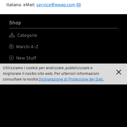
italiano. eMail:
service@wwag.com
Shop

Categorie

Marchi A-Z

New Stuff
Utilizziamo i cookie per analizzare, pubblicizzare e

Prezzi ribassati

migliorare il nostro sito web. Per ulteriori informazioni
consultare la nostra
Dichiarazione di Protezione dei Dati.

Spese di spedizione
Noi

Contatto