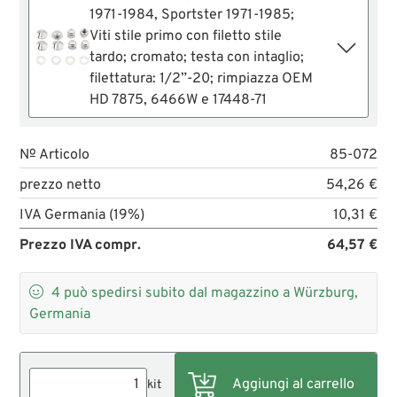
1971-1984, Sportster 1971-1985;
Viti stile primo con filetto stile
tardo; cromato; testa con intaglio;
filettatura: 1/2”-20; rimpiazza OEM
HD 7875, 6466W e 17448-71
№ Articolo
85-072
prezzo netto
54,26 €
IVA Germania (19%)
10,31 €
Prezzo IVA compr.
64,57 €

4
può spedirsi subito dal magazzino a Würzburg,
Germania
kit