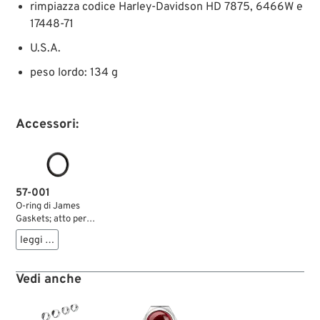
rimpiazza codice Harley-Davidson HD 7875, 6466W e
17448-71
U.S.A.
peso lordo: 134 g
Accessori:
57-001
O-ring di James
Gaskets; atto per
Albero bilanciere XL
leggi …
1957-1985, XLCR
1000, BT 1966-
1984, Copriaste
Vedi anche
inferiore XL 1979-
1985, Copriaste
superiore BT late