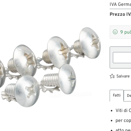
IVA Germa
Prezzo IV

9
può
Salvare 
Fatti
De
Viti di
per cop
atto pe