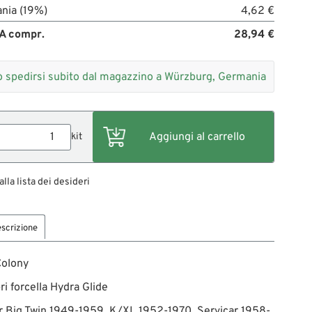
nia (19%)
4,62 €
A compr.
28,94 €
 spedirsi subito dal magazzino a Würzburg, Germania
kit
alla lista dei desideri
scrizione
 Colony
ri forcella Hydra Glide
r Big Twin 1949-1959, K/XL 1952-1970, Servicar 1958-