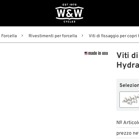
Forcella
Rivestimenti per forcella
Viti di fissaggio per copri
Viti d
Hydra
Seleziona
№ Articol
prezzo ne