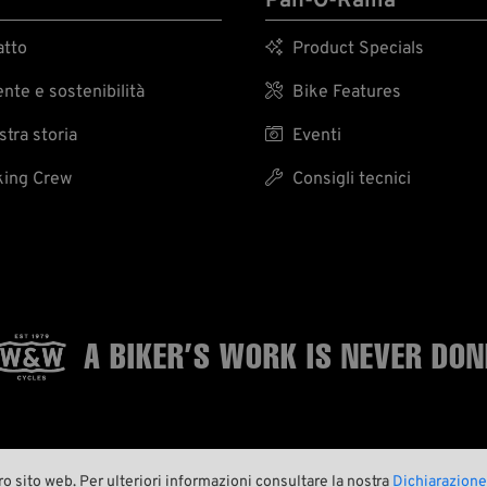
Pan-O-Rama
tto

Product Specials
te e sostenibilità

Bike Features
tra storia

Eventi
ing Crew

Consigli tecnici
A BIKER’S WORK
IS NEVER DON
ro sito web. Per ulteriori informazioni consultare la nostra
Dichiarazione