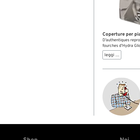
Coperture per pi
D’authentiques repr
fourches d’Hydra Gli
1949-59, mais se mon
leggi …
quatre vitesses jusqu
donner un look classiq