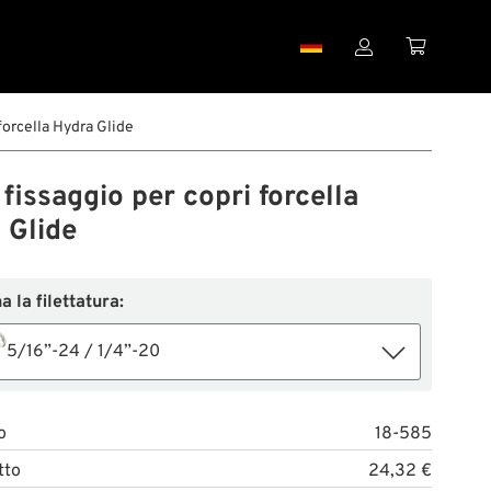


 forcella Hydra Glide
i fissaggio per copri forcella
 Glide
 la filettatura:
5/16”-24 / 1/4”-20
o
18-585
tto
24,32 €