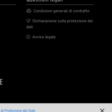
Questioni legali

Condizioni generali di contratto

Dichiarazione sulla protezione dei
dati

Avviso legale
E

 di Protezione dei Dati.