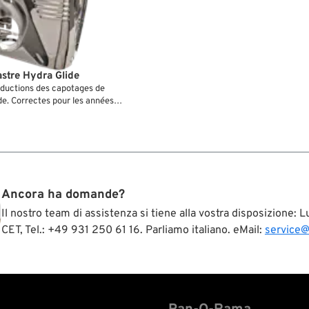
astre Hydra Glide
oductions des capotages de
de. Correctes pour les années
tent aussi sur les modèles FL à
e 1984, lorsqu’on souhaite leur
ue....
Ancora ha domande?
Il nostro team di assistenza si tiene alla vostra disposizione:
CET, Tel.: +49 931 250 61 16. Parliamo italiano. eMail:
service