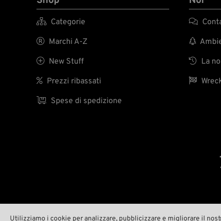
Shop
Noi

Categorie

Conta

Marchi A-Z

Ambien

New Stuff

La nos

Prezzi ribassati

Wreck

Spese di spedizione
Utilizziamo i cookie per analizzare, pubblicizzare e migliorare il nost