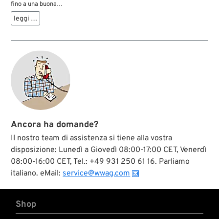
fino a una buona
parte degli anni ’60
leggi …
presentano un sacco
di viti con testa a
taglio sul motore, sul
cambio, sulla
primaria, ecc.
Davvero non è il
caso di lavorarci con
un qualche
cacciavite da pochi
soldi, perché poi
l’aspetto del taglio fa
pensare a un
Ancora ha domande?
meccanico
altrettanto
Il nostro team di assistenza si tiene alla vostra
scadente. Il set di
disposizione: Lunedì a Giovedì 08:00-17:00 CET, Venerdì
giraviti The Cyclery
08:00-16:00 CET, Tel.: +49 931 250 61 16. Parliamo
contiene le misure
giuste per quasi
italiano. eMail:
service@wwag.com
tutte le viti con
testa a taglio che si
trovano sui modelli
Shop
H-D più vecchi....