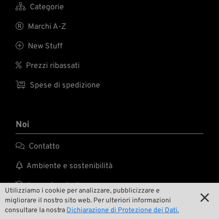

Categorie

Marchi A-Z

New Stuff

Prezzi ribassati

Spese di spedizione
Noi

Contatto

Ambiente e sostenibilità

La nostra storia
Utilizziamo i cookie per analizzare, pubblicizzare e

migliorare il nostro sito web. Per ulteriori informazioni

Wrecking Crew
consultare la nostra
Dichiarazione di Protezione dei Dati.