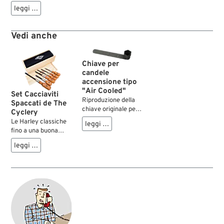
21 mm. Orientabile
leggi …
su 180°. Non idoneo
per modelli Twin
Cam.
Vedi anche
Chiave per
candele
accensione tipo
"Air Cooled"
Set Cacciaviti
Riproduzione della
Spaccati de The
chiave originale per
Cyclery
montare o togliere le
Le Harley classiche
leggi …
candele accensione
fino a una buona
del tipo OEM "Air
parte degli anni ’60
leggi …
Cooled" con
presentano un sacco
esagonale da 1-1/8"
di viti con testa a
(28.5 mm).
taglio sul motore, sul
cambio, sulla
primaria, ecc.
Davvero non è il
caso di lavorarci con
un qualche
cacciavite da pochi