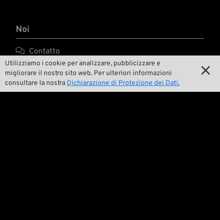
Noi

Contatto
Utilizziamo i cookie per analizzare, pubblicizzare e


Ambiente e sostenibilità
migliorare il nostro sito web. Per ulteriori informazioni
consultare la nostra
Dichiarazione di Protezione dei Dati.

La nostra storia

Wrecking Crew
Pan-O-Rama

Product Specials

Bike Features

Eventi