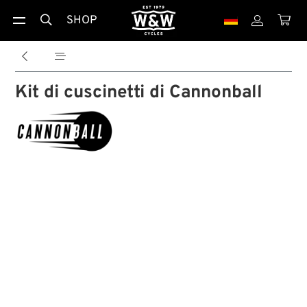
SHOP





Kit di cuscinetti di Cannonball