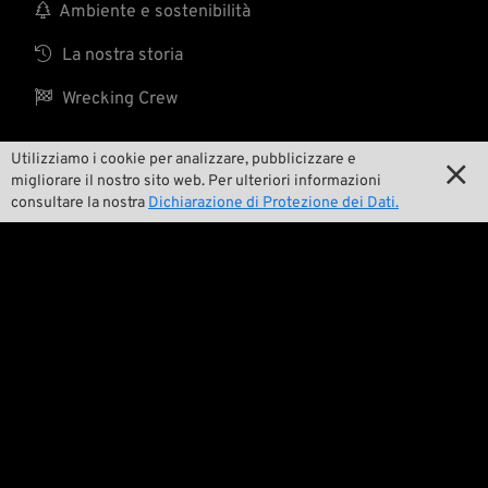

Ambiente e sostenibilità

La nostra storia

Wrecking Crew
Utilizziamo i cookie per analizzare, pubblicizzare e

migliorare il nostro sito web. Per ulteriori informazioni
Pan-O-Rama
consultare la nostra
Dichiarazione di Protezione dei Dati.

Product Specials

Bike Features

Eventi

Consigli tecnici
Questioni legali