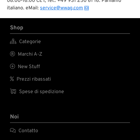
08:00-16:00 CET, Tel.: +49 931 250 61 16. Parliamo
italiano. eMail:
service@wwag.com
Shop

Categorie

Marchi A-Z

New Stuff

Prezzi ribassati

Spese di spedizione
Noi

Contatto