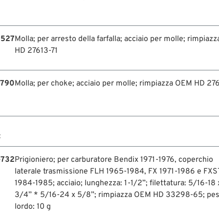
-527
Molla; per arresto della farfalla; acciaio per molle; rimpia
HD 27613-71
-790
Molla; per choke; acciaio per molle; rimpiazza OEM HD 27
:
-732
Prigioniero; per carburatore Bendix 1971-1976, coperchio
laterale trasmissione FLH 1965-1984, FX 1971-1986 e FXS
1984-1985; acciaio; lunghezza: 1-1/2”; filettatura: 5/16-18 
3/4” * 5/16-24 x 5/8”; rimpiazza OEM HD 33298-65; pe
lordo: 10 g