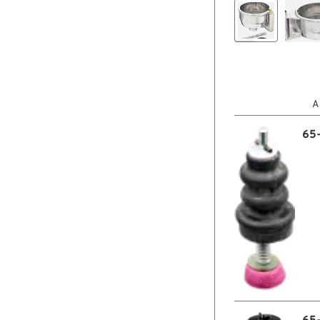

A
65