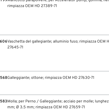
-799
Manicotto parapolvere; per Accelerator pump; gomma, ner
rimpiazza OEM HD 27389-71
-606
Vaschetta del gallegiante; alluminio fuso; rimpiazza OEM 
27645-71
-568
Galleggiante; ottone; rimpiazza OEM HD 27630-71
-583
Molla; per Perno / Galleggiante; acciaio per molle; lunghez
mm; Ø 3.5 mm; rimpiazza OEM HD 27659-71