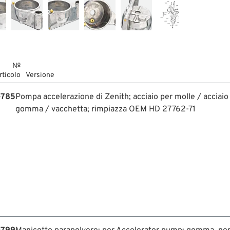
№
rticolo
Versione
-785
Pompa accelerazione di Zenith; acciaio per molle / acciaio
gomma / vacchetta; rimpiazza OEM HD 27762-71