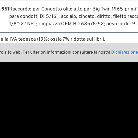
-561
Raccordo; per Condotto olio; atto per Big Twin 1965-primi
para condotti DI 5/16”; acciaio, zincato, diritto; filetto racc
1/8”-27 NPT; rimpiazza OEM HD 63578-52; peso lordo: 9 
de la IVA tedesca (19%; ossia 7% ridotta sui libri).
ro sito web. Per ulteriori informazioni consultare la nostra
Dichiarazione
Ancora ha domande?
Il nostro team di assistenza si tiene alla vostra disposizione:
CET, Tel.: +49 931 250 61 16. Parliamo italiano. eMail:
service
Pan-O-Rama
