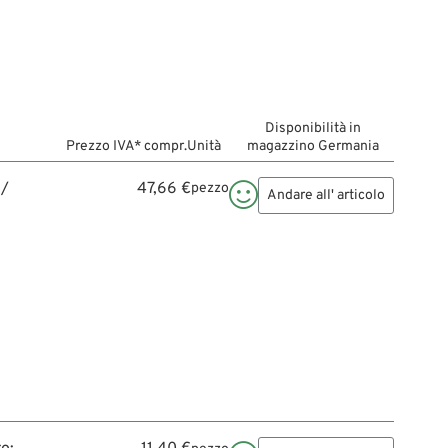
Disponibilità in
Prezzo IVA* compr.
Unità
magazzino Germania
 /
47,66 €
pezzo

Andare all' articolo