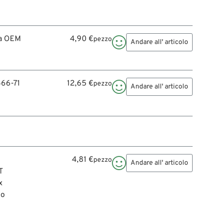
zza OEM
4,90 €
pezzo

Andare all' articolo
666-71
12,65 €
pezzo

Andare all' articolo
4,81 €
pezzo

Andare all' articolo
T
x
so