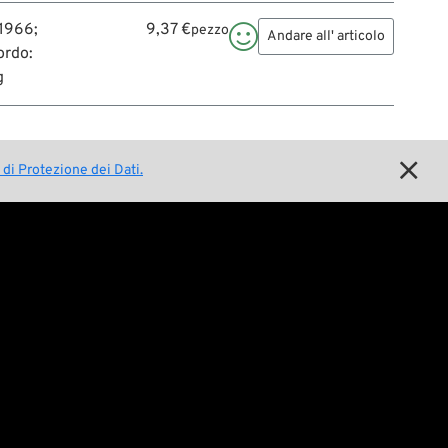
 1966;
9,37 €
pezzo

Andare all' articolo
ordo:
g

 di Protezione dei Dati.
 Lunedì a Giovedì 08:00-17:00 CET, Venerdì 08:00-16:00
@wwag.com
Questioni legali
