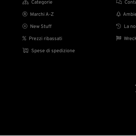

Categorie

Conta

Marchi A-Z

Ambien

New Stuff

La nos

Prezzi ribassati

Wreck

Spese di spedizione