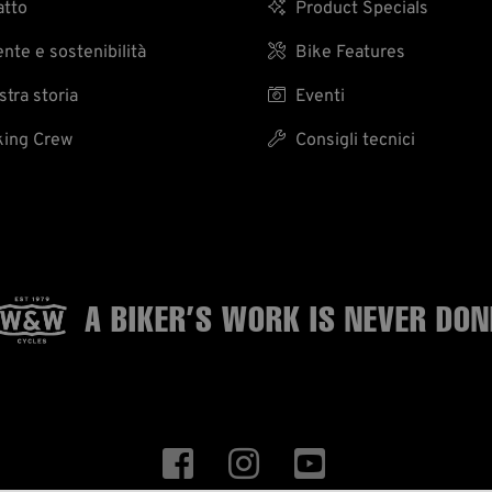
tto

Product Specials
te e sostenibilità

Bike Features
tra storia

Eventi
ing Crew

Consigli tecnici
A BIKER’S WORK
IS NEVER DON


