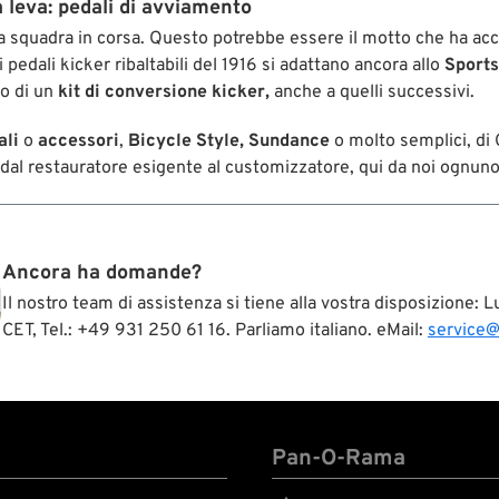
la leva: pedali di avviamento
 squadra in corsa. Questo potrebbe essere il motto che ha ac
i pedali kicker ribaltabili del 1916 si adattano ancora allo
Sports
o di un
kit di conversione kicker,
anche a quelli successivi.
ali
o
accessori
,
Bicycle Style, Sundance
o molto semplici, di
dal restauratore esigente al customizzatore, qui da noi ognuno t
Ancora ha domande?
Il nostro team di assistenza si tiene alla vostra disposizione:
CET, Tel.: +49 931 250 61 16. Parliamo italiano. eMail:
service
Pan-O-Rama