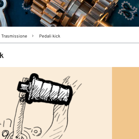
Trasmissione
Pedali kick
ck