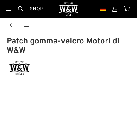
SHOP





Patch gomma-velcro Motori di
W&W