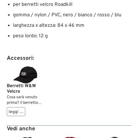
per berretti velcro Roadkill
gomma / nylon / PVC, nero / bianco / rosso / blu
larghezza x altezza: 84 x 46 mm
peso lordo: 12 g
Accessori:
Berretti W&W
Velcro
Cosa sarà venuto
prima? Il berretto
con velcro per poter
leggi …
applicare patch
secondo l'umore del
momento – oppure
Vedi anche
l'idea di mandare al
mondo circostante