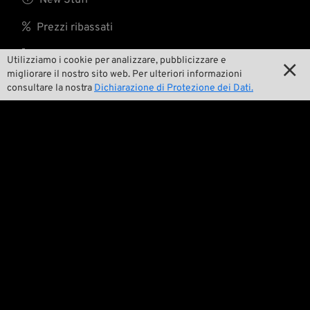
New Stuff

Prezzi ribassati

Spese di spedizione
Utilizziamo i cookie per analizzare, pubblicizzare e

migliorare il nostro sito web. Per ulteriori informazioni
consultare la nostra
Dichiarazione di Protezione dei Dati.
Noi

Contatto

Ambiente e sostenibilità

La nostra storia

Wrecking Crew
Pan-O-Rama