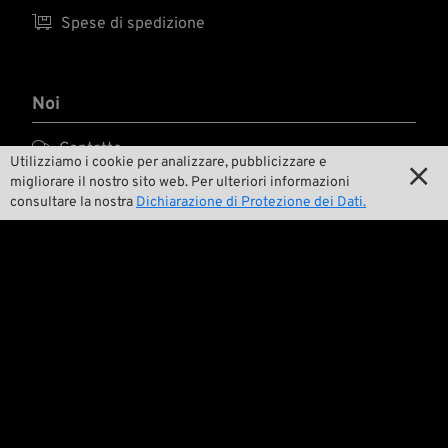

Spese di spedizione
Noi

Contatto
Utilizziamo i cookie per analizzare, pubblicizzare e

migliorare il nostro sito web. Per ulteriori informazioni

Ambiente e sostenibilità
consultare la nostra
Dichiarazione di Protezione dei Dati.

La nostra storia

Wrecking Crew
Pan-O-Rama

Product Specials

Bike Features