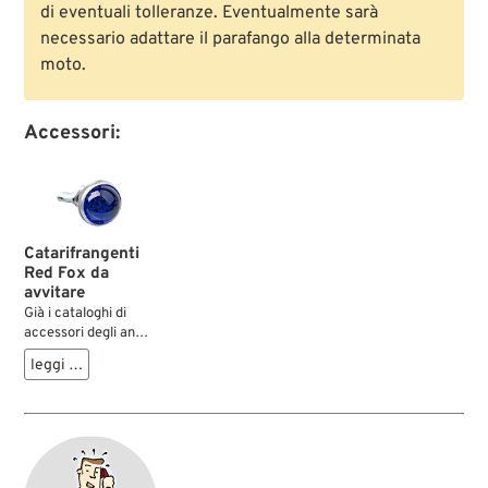
di eventuali tolleranze. Eventualmente sarà
necessario adattare il parafango alla determinata
moto.
Accessori:
Catarifrangenti
Red Fox da
avvitare
Già i cataloghi di
accessori degli anni
’30 contenevano
leggi …
rifrangenti per scopi
decorativi, che poi
sono rimasti popolari
di decenni. Si
potevano infatti
fissare un po’