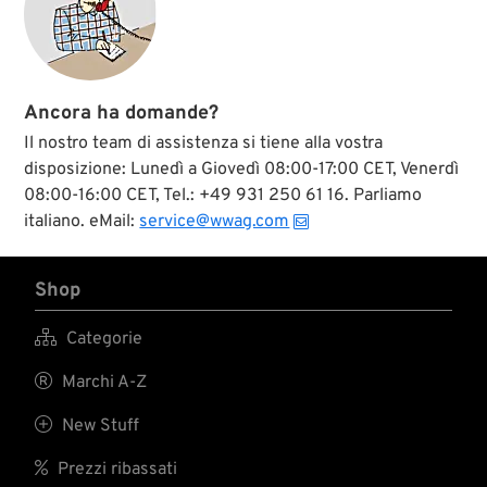
dappertutto sulla
moto per dare un
poco di lustro in più.
La nostra gamma di
catarifrangenti Red
Fox comprende vari
Ancora ha domande?
tipi per diversi
impieghi, ognuno in
Il nostro team di assistenza si tiene alla vostra
più d’un colore. Si
disposizione: Lunedì a Giovedì 08:00-17:00 CET, Venerdì
tratta di riproduzioni
08:00-16:00 CET, Tel.: +49 931 250 61 16. Parliamo
autentiche
dell’epoca, con
italiano. eMail:
service@wwag.com
gemme in vero vetro
e giuste nei dettagli.
Le misure indicate si
Shop
intendono senza
l’ingombro dei perni
filettati.

Categorie

Marchi A-Z

New Stuff

Prezzi ribassati