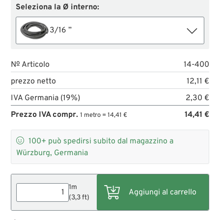
Seleziona la Ø interno:
3/16 ”
№ Articolo
14-400
prezzo netto
12,11 €
IVA Germania (19%)
2,30 €
Prezzo IVA compr.
14,41 €
1 metro = 14,41 €

100+
può spedirsi subito dal magazzino a
Würzburg, Germania
1m
(3,3 ft)