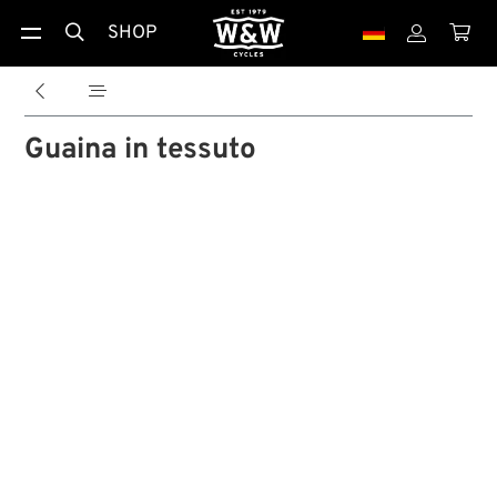
SHOP





Guaina in tessuto