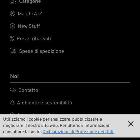

Categorie

Marchi A-Z

New Stuff

Prezzi ribassati

Spese di spedizione
Noi

Contatto

Ambiente e sostenibilità

La nostra storia
Utilizziamo i cookie per analizzare, pubblicizzare e

migliorare il nostro sito web. Per ulteriori informazioni

Wrecking Crew
consultare la nostra
Dichiarazione di Protezione dei Dati.