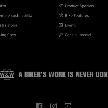
tto

Product Specials
te e sostenibilità

Bike Features
tra storia

Eventi
ing Crew

Consigli tecnici
A BIKER’S WORK
IS NEVER DON


