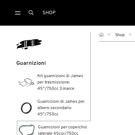
SHOP


Shop
Guarnizioni
Kit guarnizioni di James
per trasmissione:
45”/750cc 3 marce
Guarnizioni di James per
albero secondario
45"/750cc
Guarnizioni per coperchio
laterale 45cui/750cc