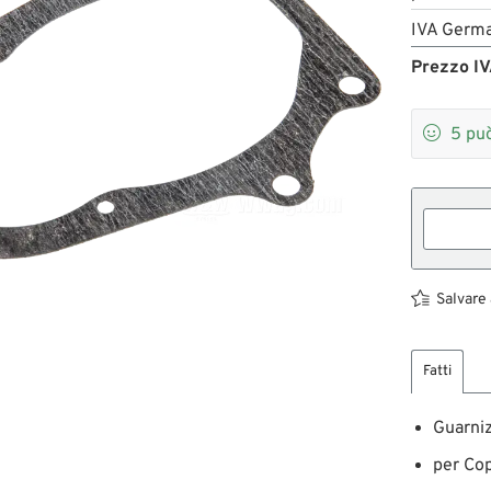
IVA Germa
Prezzo IV

5
può
Salvare 
Fatti
Guarni
per Cop