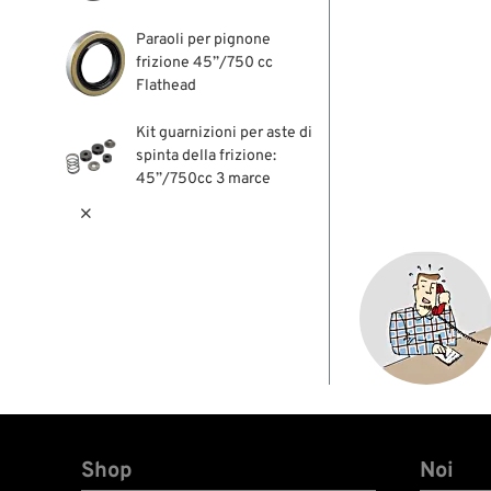
Paraoli per pignone
frizione 45”/750 cc
Flathead
Kit guarnizioni per aste di
spinta della frizione:
45”/750cc 3 marce

Shop
Noi