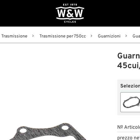
Trasmissione
Trasmissione per 750cc
Guarnizioni
Gua
Guarni
45cui
Selezion
№ Articol
prezzo ne