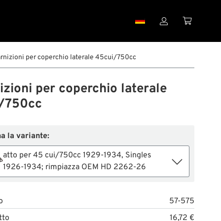


rnizioni per coperchio laterale 45cui/750cc
zioni per coperchio laterale
/750cc
a la variante:
atto per 45 cui/750cc 1929-1934, Singles
1926-1934; rimpiazza OEM HD 2262-26
o
57-575
tto
16,72 €