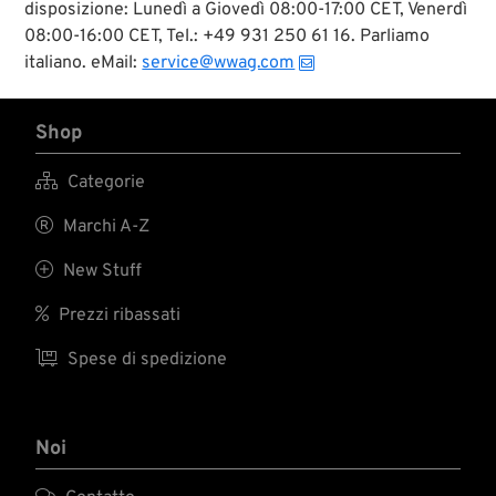
disposizione: Lunedì a Giovedì 08:00-17:00 CET, Venerdì
08:00-16:00 CET, Tel.: +49 931 250 61 16. Parliamo
italiano. eMail:
service@wwag.com
Shop

Categorie

Marchi A-Z

New Stuff

Prezzi ribassati

Spese di spedizione
Noi