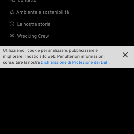

Contatto

Ambiente e sostenibilità

La nostra storia

Wrecking Crew
Utilizziamo i cookie per analizzare, pubblicizzare e

migliorare il nostro sito web. Per ulteriori informazioni
Pan-O-Rama
consultare la nostra
Dichiarazione di Protezione dei Dati.

Product Specials

Bike Features

Eventi

Consigli tecnici
Questioni legali