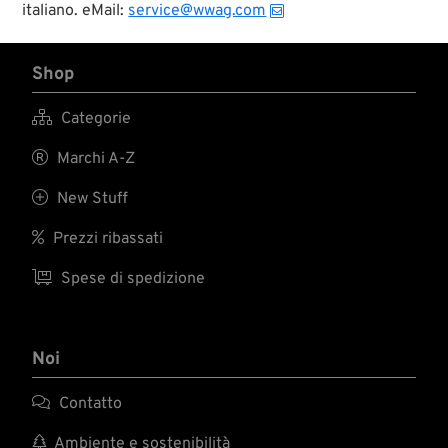
italiano. eMail:
service@wwag.com
Shop

Categorie

Marchi A-Z

New Stuff

Prezzi ribassati

Spese di spedizione
Noi

Contatto

Ambiente e sostenibilità