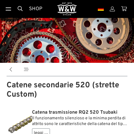
SHOP





Catene secondarie 520 (strette
Custom)
Catena trasmissione RQ2 520 Tsubaki
Il funzionamento silenzioso e la minima perdita di
attrito sono le caratteristiche della catena del tipo
Alpha, il cui lubrificante è trattenuto nei rulli da
leggi …