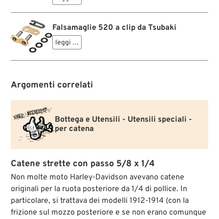
guarnizioni a X. Ideale per moto ad alte prestazioni
con coppia elevata.
I meccanici custom preferiscono la misura 520
Falsamaglie 520 a clip da Tsubaki
stretta con maglie esterne colore oro per le
conversioni della ruota posteriore che lasciano
leggi …
poco spazio alla catena.
Argomenti correlati
Bottega e Utensili - Utensili speciali -
per catena
Catene strette con passo 5/8 x 1/4
Non molte moto Harley-Davidson avevano catene
originali per la ruota posteriore da 1/4 di pollice. In
particolare, si trattava dei modelli 1912-1914 (con la
frizione sul mozzo posteriore e se non erano comunque