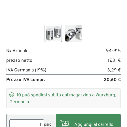
№ Articolo
94-915
prezzo netto
17,31 €
IVA Germania (19%)
3,29 €
Prezzo IVA compr.
20,60 €

10
può spedirsi subito dal magazzino a Würzburg,
Germania
paio