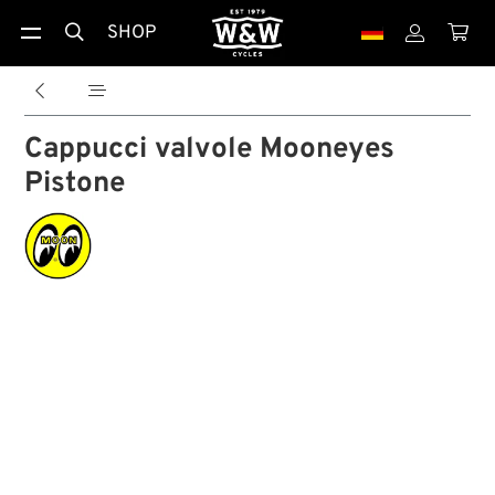
SHOP





Cappucci valvole Mooneyes
Pistone