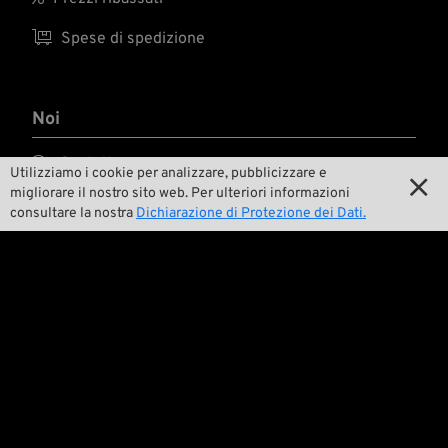
correttezza e a
dovere quel che
solitamente avanza

Spese di spedizione
del bastoncino
carbonizzante. ...
Noi

Contatto
Utilizziamo i cookie per analizzare, pubblicizzare e

migliorare il nostro sito web. Per ulteriori informazioni

Ambiente e sostenibilità
consultare la nostra
Dichiarazione di Protezione dei Dati.

La nostra storia

Wrecking Crew
Pan-O-Rama

Product Specials
