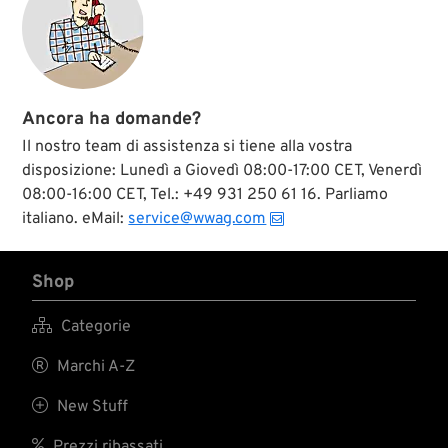
perdita
dell'equilibrio), in
sella a macchinari a
tecnologia agricolo-
museale (rischio:
blocco della
Ancora ha domande?
carburazione,
scoppio delle
Il nostro team di assistenza si tiene alla vostra
gomme,
disposizione: Lunedì a Giovedì 08:00-17:00 CET, Venerdì
combustione
08:00-16:00 CET, Tel.: +49 931 250 61 16. Parliamo
spontanea),
sapranno pure
italiano. eMail:
service@wwag.com
valutare i rischi
collegati
all'assunzione di
Shop
inalanti da cicca. Il
Roadkill Roach Clip
è di supporto al

Categorie
fumatore di prodotti
di origine naturale,

Marchi A-Z
capace di coltivare
lo stile e di gestire i

New Stuff
rischi, quando si
tratta di smaltire in

Prezzi ribassati