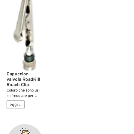
Capuccion
valvola RoadKill
Roach Clip
Coloro che sono usi
a sfrecciare per
l'oriundo mondo
leggi …
botanico (rischio:
animali selvatici in
attraversamento,
rospi migranti, curve
saponose), su due
ruote (rischio: