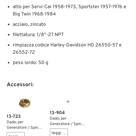
atto per Servi-Car 1958-1973, Sportster 1957-1976 e
Big Twin 1968-1984
acciaio, zincato
filettatura: 1/8”-27 NPT
rimpiazza codice Harley-Davidson HD 26550-57 e
26552-72
peso lordo: 50 g
Accessori:
13-904
13-723
Dado; per
Dado; per
Generatore / Spina;
Generatore / Spina;
ottone, grezzo;
leggi …
anche utilizzabile
altezza: 1/8”;