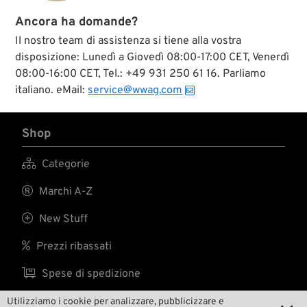
Ancora ha domande?
Il nostro team di assistenza si tiene alla vostra
disposizione: Lunedì a Giovedì 08:00-17:00 CET, Venerdì
08:00-16:00 CET, Tel.: +49 931 250 61 16. Parliamo
italiano. eMail:
service@wwag.com
Shop

Categorie

Marchi A-Z

New Stuff

Prezzi ribassati

Spese di spedizione
Utilizziamo i cookie per analizzare, pubblicizzare e