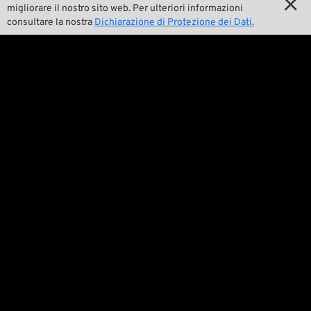

migliorare il nostro sito web. Per ulteriori informazioni
Noi
consultare la nostra
Dichiarazione di Protezione dei Dati.

Contatto

Ambiente e sostenibilità

La nostra storia

Wrecking Crew
Pan-O-Rama

Product Specials

Bike Features

Eventi

Consigli tecnici