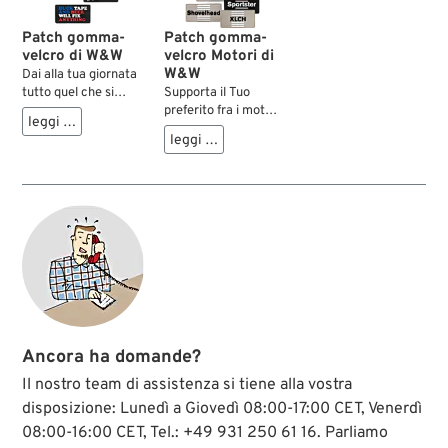
Patch gomma-
Patch gomma-
velcro di W&W
velcro Motori di
W&W
Dai alla tua giornata
tutto quel che si
Supporta il Tuo
merita: basta
preferito fra i motori
leggi …
sistemare il motto o
V-Twin di HD: facile,
leggi …
il logo del momento
con questi patch in
sul velcro del
gomma 3D. Tramite
berretto, montare in
il retro in velcro si
sella e infilarsi nella
applicano facilmente
baraonda del posto
alla superficie
di lavoro, della
corrispondente del
birretta serale, della
berretto, oppure,
festa in famiglia – la
utilizzando il pezzo
collezione dei patch
di nastro velcro
W&W in gomma 3D
fornito, anche alla
colorata continuerà
giacca, il sacco a
a crescere. E con la
pelo o dove vuoi Tu.
Ancora ha domande?
striscia di velcro
fornita, pure la
Il nostro team di assistenza si tiene alla vostra
giacca, il sacco a
disposizione: Lunedì a Giovedì 08:00-17:00 CET, Venerdì
pelo, e quant'altro ti
08:00-16:00 CET, Tel.: +49 931 250 61 16. Parliamo
venga in mente