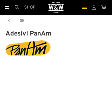
SHOP





Adesivi PanAm