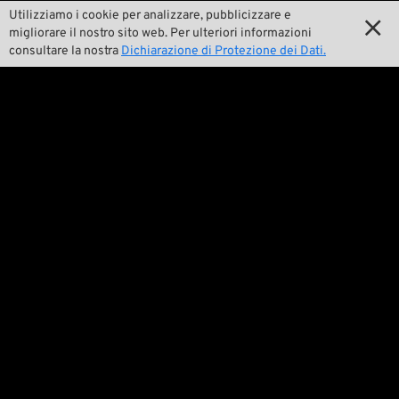
Utilizziamo i cookie per analizzare, pubblicizzare e


La nostra storia
migliorare il nostro sito web. Per ulteriori informazioni
consultare la nostra
Dichiarazione di Protezione dei Dati.

Wrecking Crew
Pan-O-Rama

Product Specials

Bike Features

Eventi

Consigli tecnici
Questioni legali

Condizioni generali di contratto