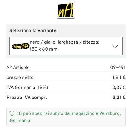
Seleziona la variante:
nero / giallo; larghezza x altezza:
180 x 60 mm
№ Articolo
09-491
prezzo netto
1,94 €
IVA Germania (19%)
0,37 €
Prezzo IVA compr.
2,31 €

18
può spedirsi subito dal magazzino a Würzburg,
Germania