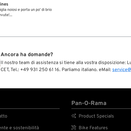
ines
glia noiosi e porta un po' di brio
vute!...
Ancora ha domande?
Il nostro team di assistenza si tiene alla vostra disposizione:
CET, Tel.: +49 931 250 61 16. Parliamo italiano. eMail:
service
Pan-O-Rama
tto

Product Specials
te e sostenibilità

Bike Features