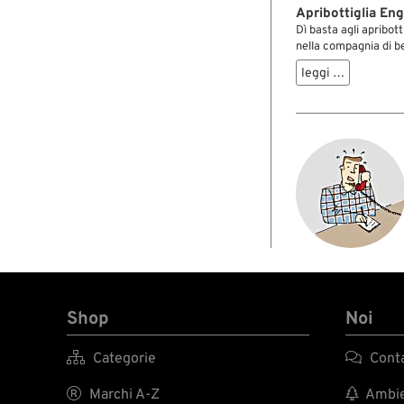
Apribottiglia Eng
Dì basta agli apribotti
nella compagnia di be
leggi …
Shop
Noi

Categorie

Conta

Marchi A-Z

Ambien