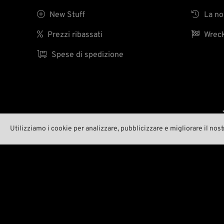

New Stuff

La nos

Prezzi ribassati

Wreck

Spese di spedizione
Utilizziamo i cookie per analizzare, pubblicizzare e migliorare il nost
ID 227583