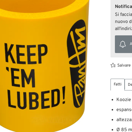
Notific
Si facci
nuovo di
all'indi
A
Salvare 
Fatti
De
Koozie
espanso
altezz
Ø 85 