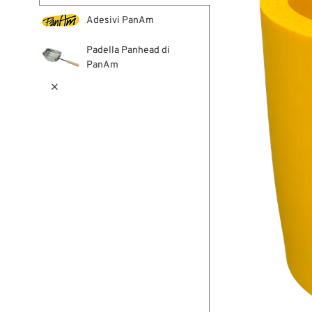
Adesivi PanAm
Padella Panhead di
PanAm
