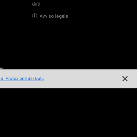
dati

Avviso legale
E

 di Protezione dei Dati.