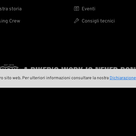
tra storia

Eventi
ing Crew

Consigli tecnici
A BIKER’S WORK
IS NEVER DON
ro sito web. Per ulteriori informazioni consultare la nostra
Dichiarazione


