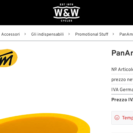
Accessori
Gli indispensabili
Promotional Stuff
PanAm
PanAm
№ Articol
prezzo ne
IVA Germa
Prezzo IV

Temp