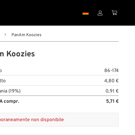


PanAm Koozies
 Koozies
o
86-174
tto
4,80 €
nia (19%)
0,91 €
A compr.
5,71 €
oraneamente non disponibile