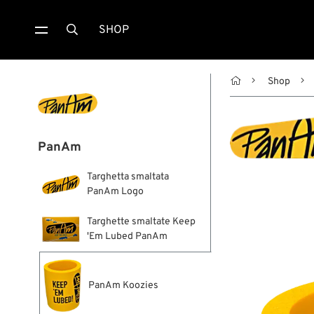
SHOP


Shop
PanAm
Targhetta smaltata
PanAm Logo
Targhette smaltate Keep
'Em Lubed PanAm
PanAm Koozies