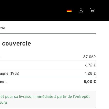


rcle
e couvercle
e
87-069
6,72 €
agne (19%)
1,28 €
ncl.
8,00 €
rêt pour sa livraison immédiate à partir de l'entrepôt
burg