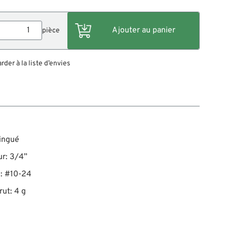
pièce
der à la liste d’envies
zingué
ur: 3/4”
e: #10-24
rut: 4 g