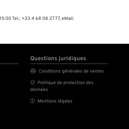
15:00 Tel.: +33 4 68 08 27 77, eMail:
Questions juridiques

Conditions générales de ventes

Politique de protection des
données

Mentions légales