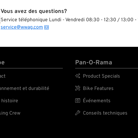
Vous avez des questions?
Service téléphonique Lundi - Vendredi 08:30 - 12:30 / 13:00 - 
service@wwag.com
pe
Pan-O-Rama
act

Product Specials
nnement et durabilité

Bike Features
 histoire

Événements
ing Crew

Conseils techniques