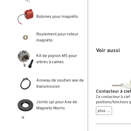
Bobines pour magnéto
Roulement pour roteur
magnéto
Voir aussi
Kit de pignon M5 pour
arbres à cames
Anneau de soutien axe de
transmission
Contacteur à clef
Ce contacteur à clef
Joints spi pour Axe de
positions/fonctions 
contacteurs des voit
Magneto Morris
plus …
ALLUMÉ - DÉMARRAGE

ne demande pas de re
ETEINT aussi une ma
masse.