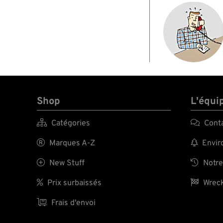
Shop
L'équi

Catégories

Cont

Marques A-Z

Enviro

New Stuff

Notre

Prix surbaissés

Wreck

Frais d'envoi