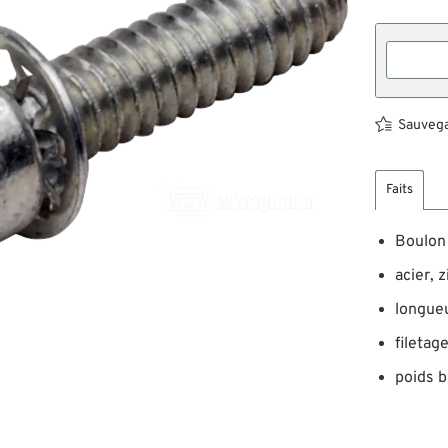
Sauvegar
Faits
Boulon
acier, 
longue
filetag
poids b