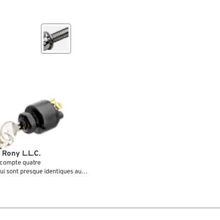
 Rony L.L.C.
 compte quatre
qui sont presque identiques aux
ures, c'est-à-dire ETEINT -
 - KLAXON. Son installation
lais de démarreur. En position
gnéto peut être branchée à la