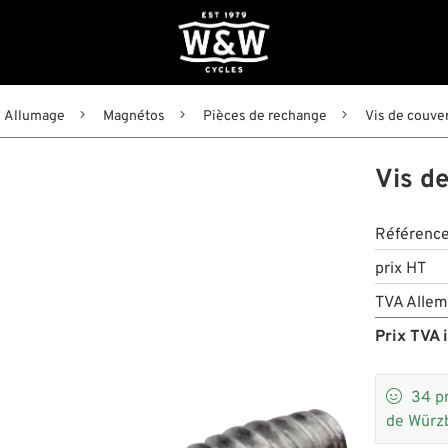
Allumage
Magnétos
Pièces de rechange
Vis de couve
Vis d
Référenc
prix HT
TVA Allem
Prix TVA i

34
p
de Würz