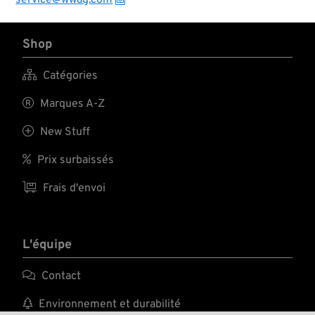
service@wwag.com
vis jusqu’à 800%.
dommages
Plus rien ne vous
mécaniques !...
échappe des mains,
la lame a une bonne
Shop
prise et on se sent
en confiance. ...

Catégories

Marques A-Z

New Stuff

Prix surbaissés

Frais d'envoi
L'équipe

Contact

Environnement et durabilité