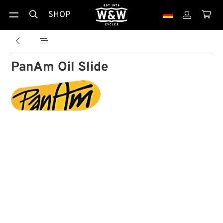
SHOP





PanAm Oil Slide