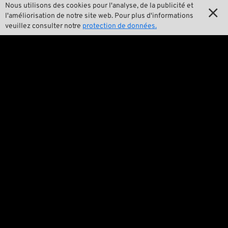
Nous utilisons des cookies pour l'analyse, de la publicité et


Notre histoire
l'améliorisation de notre site web. Pour plus d'informations
veuillez consulter notre
protection de données.

Wrecking Crew
Pan-O-Rama

Product Specials

Bike Features

Événements

Conseils techniques
Questions juridiques

Conditions générales de ventes