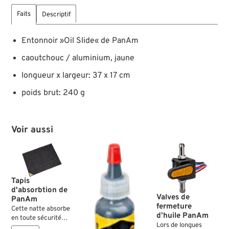
Faits
Descriptif
Entonnoir »Oil Slide« de PanAm
caoutchouc / aluminium, jaune
longueur x largeur: 37 x 17 cm
poids brut: 240 g
Voir aussi
Tapis
d'absorbtion de
Valves de
PanAm
fermeture
Cette natte absorbe
d’huile PanAm
en toute sécurité
Lors de longues
jusqu’à 2 litres de