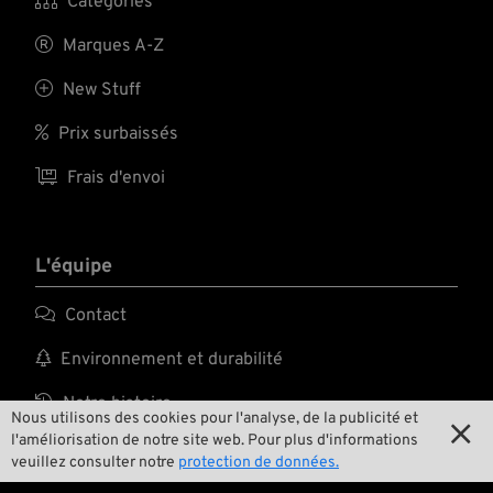

Catégories

Marques A-Z

New Stuff

Prix surbaissés

Frais d'envoi
L'équipe

Contact

Environnement et durabilité

Notre histoire
Nous utilisons des cookies pour l'analyse, de la publicité et

l'améliorisation de notre site web. Pour plus d'informations

Wrecking Crew
veuillez consulter notre
protection de données.