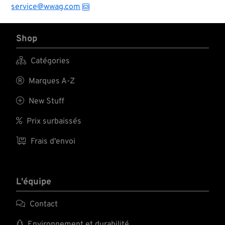
service@wwag.com
Shop

Catégories

Marques A-Z

New Stuff

Prix surbaissés

Frais d'envoi
L'équipe

Contact

Environnement et durabilité