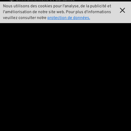
Nous utilisons des cookies pour l'analyse, de la publicité et


Notre histoire
l'améliorisation de notre site web. Pour plus d'informations
veuillez consulter notre
protection de données.

Wrecking Crew
Pan-O-Rama

Product Specials

Bike Features

Événements

Conseils techniques
Questions juridiques
