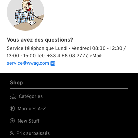
Vous avez des questions?
Service téléphonique Lundi - Vendredi 08:30 - 12:30 /
13:00 - 15:00 Tel.: +33 4 68 08 27 77, eMail:
service@wwag.com
Shop

Catégories

Marques A-Z

New Stuff

Prix surbaissés