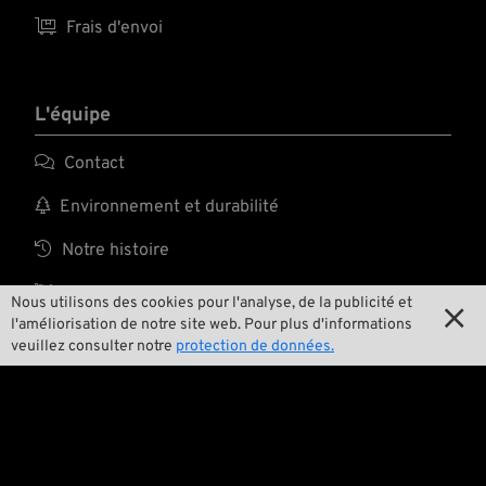

Frais d'envoi
L'équipe

Contact

Environnement et durabilité

Notre histoire

Wrecking Crew
Nous utilisons des cookies pour l'analyse, de la publicité et

l'améliorisation de notre site web. Pour plus d'informations
veuillez consulter notre
protection de données.
Pan-O-Rama

Product Specials

Bike Features