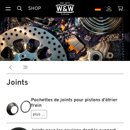
SHOP





Joints
Pochettes de joints pour pistons d'étrier
frein
plus …