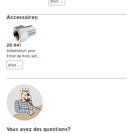
plus …
57 mm; remplace
OEM HD 44118-80;
poids brut: 200 g
Accessoires:
28-841
Adaptateur; pour
Etrier de frein; laiton,
chromé, droit; filet
plus …
raccord: 1/8-27”
NPT → 3/8”-24 IF;
remplace OEM HD
63609-72; poids
brut: 10 g
Vous avez des questions?