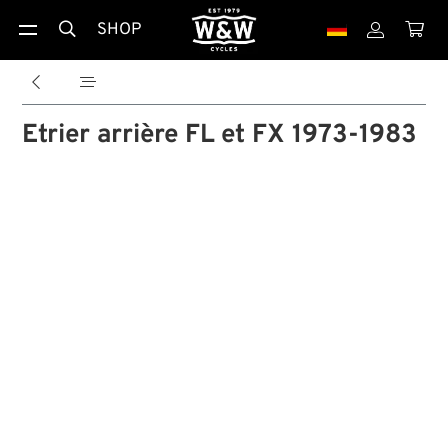
SHOP





Etrier arrière FL et FX 1973-1983