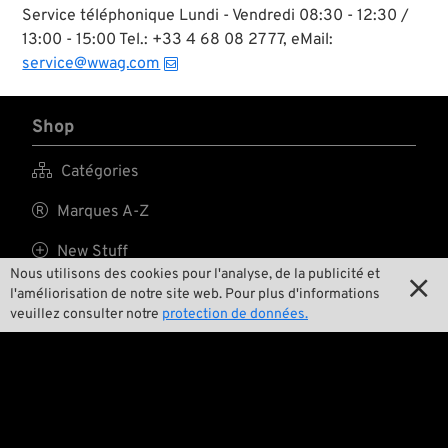
Service téléphonique Lundi - Vendredi 08:30 - 12:30 /
13:00 - 15:00 Tel.: +33 4 68 08 27 77, eMail:
service@wwag.com
Shop

Catégories

Marques A-Z

New Stuff
Nous utilisons des cookies pour l'analyse, de la publicité et


Prix surbaissés
l'améliorisation de notre site web. Pour plus d'informations
veuillez consulter notre
protection de données.

Frais d'envoi
L'équipe