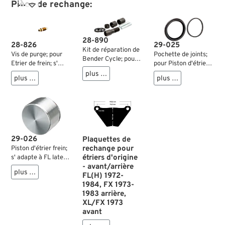
Pièce de rechange:

28-890
29-025
28-826
Kit de réparation de
Pochette de joints;
Vis de purge; pour
Bender Cycle; pour
pour Piston d'étrier
Etrier de frein; s'
étriers style
frein; s' adapte à FL,
adapte à Big Twins
plus …
"banane"; s' adapte
plus …
plus …
FX 1980-1982;
1978-2005 (Touring
à FL, FX 1973-1983;
arrière; aussi: FL
→2007, Dyna →2017,
acier, bruni / zingué;
1980-1983 avant;
Softail avant →2014,
filetage: 1/2”-20;
caoutchouc;
Softail arrière
remplace OEM HD
remplace OEM HD
→2017), Sportster
44331-73, 44124-
44007-80; poids
1978-2003, V-Rod
72, 45821-75 et
brut: 10 g
→2005, PM 125x
29-026
Plaquettes de
45822-75; poids
(sauf PM 125x2);
rechange pour
Piston d'étrier frein;
brut: 120 g
acier, zingué;
étriers d'origine
s' adapte à FL late
filetage: 3/8”-24;
- avant/arrière
1980 arrière, FX late
plus …
remplace OEM HD
FL(H) 1972-
1980-1982 arrière,
44146-77 et 44048-
1984, FX 1973-
FXE 1983 rear, FL
83A; poids brut: 6 g
1983 arrière,
late 1980-1984
XL/FX 1973
front; aluminium;
avant
position: arrière; Ø
piston hydraulique: