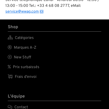
13:00 - 15:00 Tel.: +33 4 68 08 27 77, eMail:
service@wwag.com
Shop

Catégories

Marques A-Z

New Stuff

Prix surbaissés

Frais d'envoi
L'équipe

Contact