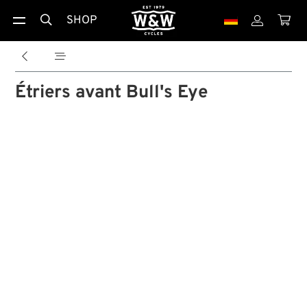
SHOP





Étriers avant Bull's Eye