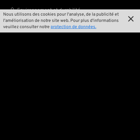

Environnement et durabilité
Nous utilisons des cookies pour l'analyse, de la publicité et

l'améliorisation de notre site web. Pour plus d'informations

Notre histoire
veuillez consulter notre
protection de données.

Wrecking Crew
Pan-O-Rama

Product Specials

Bike Features

Événements

Conseils techniques
Questions juridiques