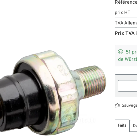
Référenc
prix HT
TVA Allem
Prix TVA i

51
pr
de Würz
Sauvegar
Faits
De