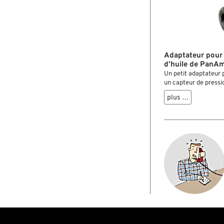
Adaptateur pour 
d’huile de PanA
Un petit adaptateur 
un capteur de pressio
jauge de pression d‘
plus …
huiles et carters de d