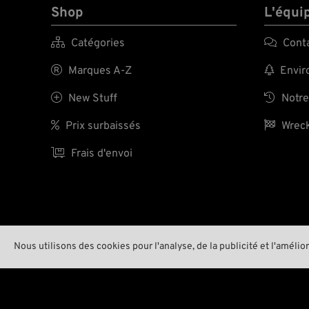
Shop
L'équi

Catégories

Cont

Marques A-Z

Enviro

New Stuff

Notre

Prix surbaissés

Wreck

Frais d'envoi
Nous utilisons des cookies pour l'analyse, de la publicité et l'amélio