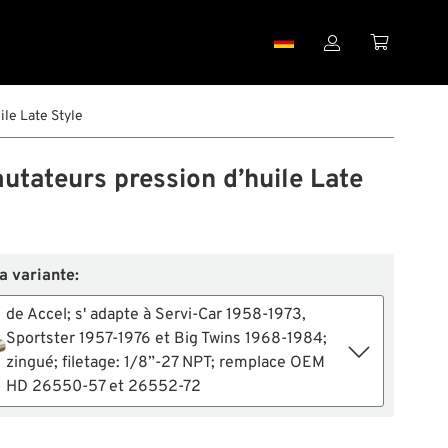


le Late Style
tateurs pression d’huile Late
la variante:
de Accel; s' adapte à Servi-Car 1958-1973,
Sportster 1957-1976 et Big Twins 1968-1984;
zingué; filetage: 1/8”-27 NPT; remplace OEM
HD 26550-57 et 26552-72