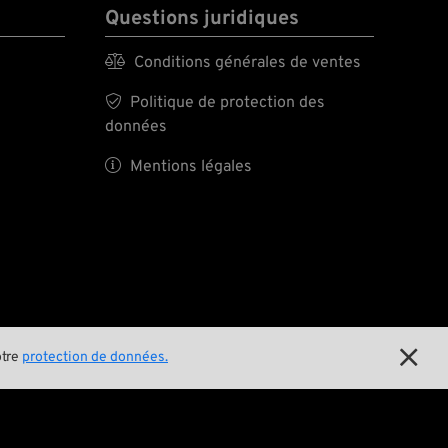
Questions juridiques

Conditions générales de ventes

Politique de protection des
données

Mentions légales
E

otre
protection de données.