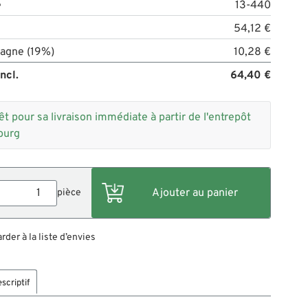
e
13-440
54,12 €
agne (19%)
10,28 €
ncl.
64,40 €
êt pour sa livraison immédiate à partir de l'entrepôt
burg
pièce
der à la liste d’envies
scriptif