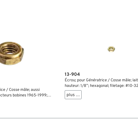
13-904
Écrou; pour Génératrice / Cosse mâle; lait
hauteur: 1/8”; hexagonal; filetage: #10-32
ice / Cosse mâle; aussi
”; remplace OEM HD 0105 et 7634; poids b
plus …
necteurs bobines 1965-1999;
iletage: #10-32; remplace OEM
 10 g