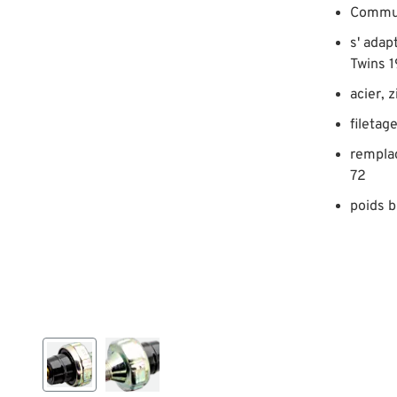
Commut
s' adap
Twins 
acier, 
filetag
rempla
72
poids b