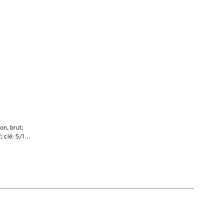
on, brut;
; clé: 5/16
rut: 1 g