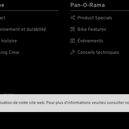
pe
Pan-O-Rama
act

Product Specials
nnement et durabilité

Bike Features
 histoire

Événements
ing Crew

Conseils techniques
A BIKER’S WORK
IS NEVER DON
risation de notre site web. Pour plus d'informations veuillez consulter n