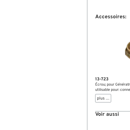
Accessoires:
13-723
Écrou; pour Génératr
utilisable pour: con
laiton; hexagonal; f
plus …
HD 7634; poids brut:
Voir aussi