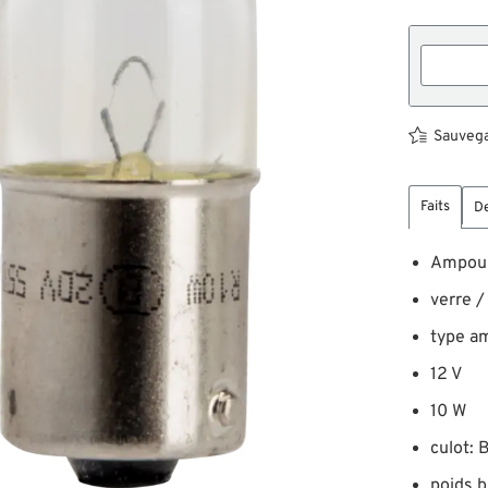
Sauvegar
Faits
De
Ampoul
verre /
type a
12 V
10 W
culot: 
poids b