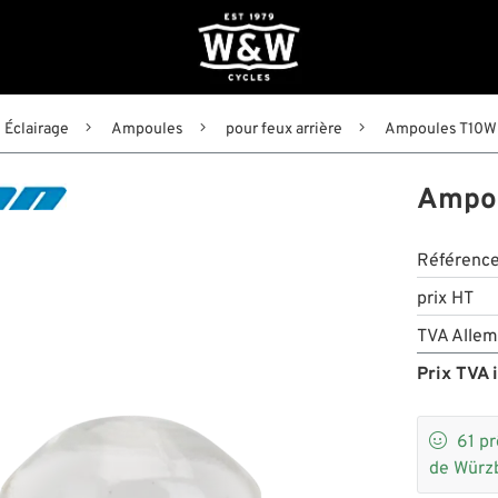
Éclairage
Ampoules
pour feux arrière
Ampoules T10W
Ampou
Référenc
prix HT
TVA Allem
Prix TVA i

61
pr
de Würz