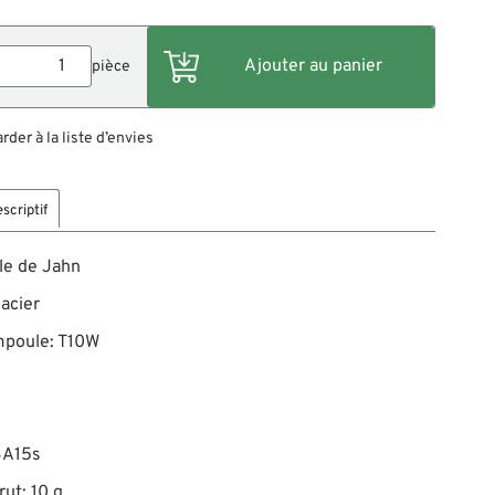
pièce
der à la liste d’envies
scriptif
e de Jahn
 acier
mpoule: T10W
BA15s
rut: 10 g