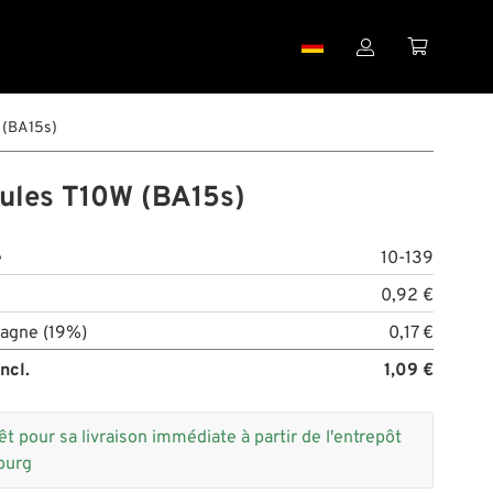


 (BA15s)
les T10W (BA15s)
e
10-139
0,92 €
agne (19%)
0,17 €
ncl.
1,09 €
êt pour sa livraison immédiate à partir de l'entrepôt
burg