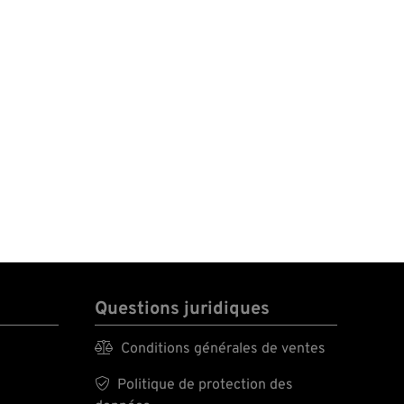
Questions juridiques

Conditions générales de ventes

Politique de protection des