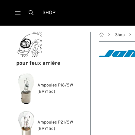
SHOP


Shop
pour feux arrière
Ampoules P18/5W
(BAY15d)
Ampoules P21/5W
(BAY15d)