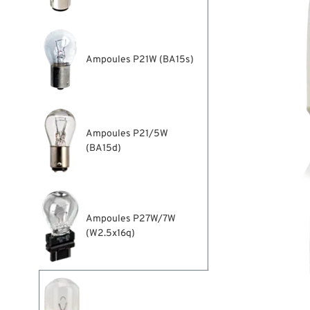
Ampoules P21W (BA15s)
Ampoules P21/5W
(BA15d)
Ampoules P27W/7W
(W2.5x16q)