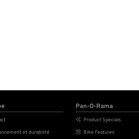
pe
Pan-O-Rama
act

Product Specials
nnement et durabilité

Bike Features