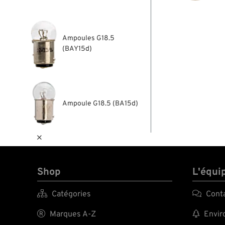
Ampoules G18.5
(BAY15d)
Ampoule G18.5 (BA15d)

Shop
L'équi

Catégories

Cont

Marques A-Z

Enviro