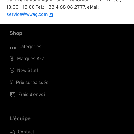
Service téléphonique Lundi - Vendredi 08:30 - 12:30 /
13:00 - 15:00 Tel.: +33 4 68 08 27 77, eMail:
service@wwag.com
Shop

Catégories

Marques A-Z

New Stuff

Prix surbaissés

Frais d'envoi
L'équipe

Contact