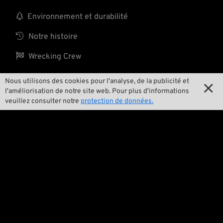

Environnement et durabilité

Notre histoire

Wrecking Crew
Nous utilisons des cookies pour l'analyse, de la publicité et

l'améliorisation de notre site web. Pour plus d'informations
Pan-O-Rama
veuillez consulter notre
protection de données.

Product Specials

Bike Features

Événements

Conseils techniques
Questions juridiques