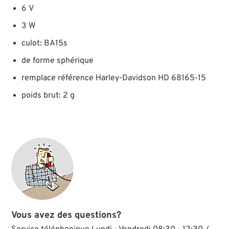
6 V
3 W
culot: BA15s
de forme sphérique
remplace référence Harley-Davidson HD 68165-15
poids brut: 2 g
Vous avez des questions?