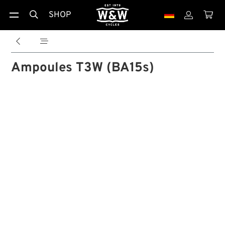
SHOP





Ampoules T3W (BA15s)